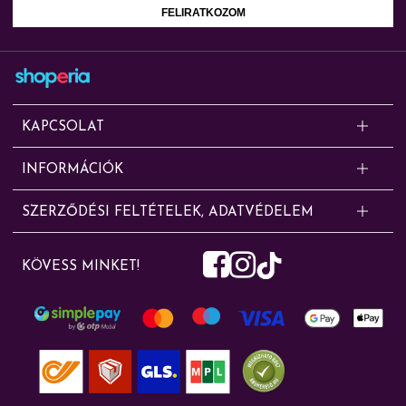
FELIRATKOZOM
KAPCSOLAT
Kérdésed van? Segítünk!
INFORMÁCIÓK
Online rendelésekkel, cserével, panasszal, szállítással, fizetéssel és
Shoperia.hu / CONe Trading Zrt. – egy közelmúltban alapított cég, amely
jótállási ügyekkel kapcsolatban az alábbi elérhetőségeken érdeklődhetsz:
SZERZŐDÉSI FELTÉTELEK, ADATVÉDELEM
eddig nagykereskedelmi tevékenységet folytatott ismert vegyipari,
Kapcsolat
Szerződési feltételek
háztartási vegyi áru, tisztítószer és finomkozmetikai termékek
info@shoperia.hu
KÖVESS MINKET!
kereskedelmével. Webáruházunkban kiskerekedelmi tevékenységgel
Adatvédelmi nyilatkozat
+36/20/290-3719
foglalkozunk.
Sütibeállítások módosítása
Írj nekünk
Elállás a szerződéstől
Gyakran ismételt kérdések
Rólunk – Shoperia.hu online drogéria
Szállítási információk