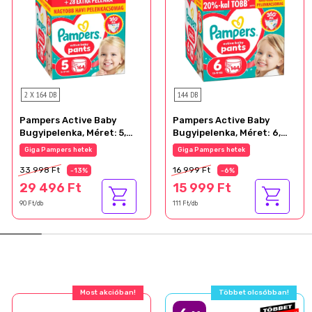
2 X 164 DB
144 DB
Pampers Active Baby
Pampers Active Baby
Bugyipelenka, Méret: 5,
Bugyipelenka, Méret: 6,
164 db Pelenka, 11kg-17kg
144 db Pelenka, 13kg-19kg
Giga Pampers hetek
Giga Pampers hetek
33 998 Ft
16 999 Ft
-13%
-6%
29 496 Ft
15 999 Ft
90 Ft/db
111 Ft/db
Most akcióban!
Többet olcsóbban!