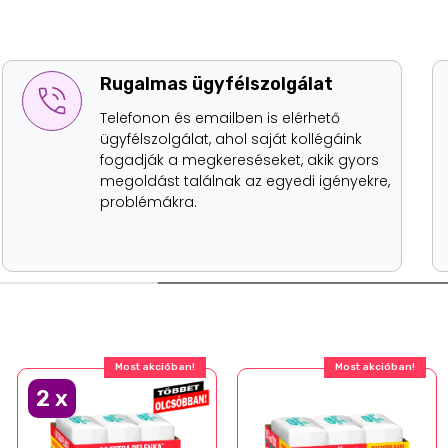
Rugalmas ügyfélszolgálat
Telefonon és emailben is elérhető
ügyfélszolgálat, ahol saját kollégáink
fogadják a megkereséseket, akik gyors
megoldást találnak az egyedi igényekre,
problémákra.
Most akcióban!
Most akcióban!
2
x