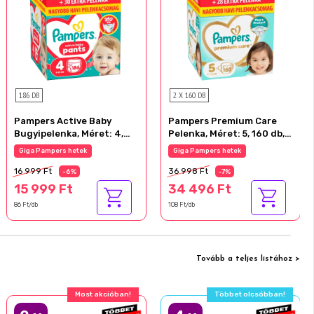
186 DB
2 X 160 DB
Pampers Active Baby
Pampers Premium Care
Bugyipelenka, Méret: 4,
Pelenka, Méret: 5, 160 db,
186 db Pelenka, 9kg-15kg
11kg-16kg
Giga Pampers hetek
Giga Pampers hetek
16 999 Ft
36 998 Ft
-6%
-7%
15 999 Ft
34 496 Ft
86 Ft/db
108 Ft/db
Tovább a teljes listához >
Most akcióban!
Többet olcsóbban!