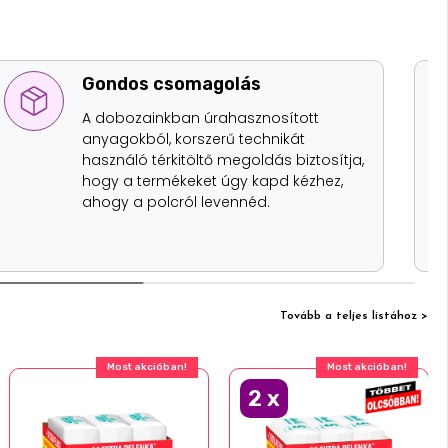
Gondos csomagolás
A dobozainkban úrahasznosított
anyagokból, korszerű technikát
használó térkitöltő megoldás biztosítja,
hogy a termékeket úgy kapd kézhez,
ahogy a polcról levennéd.
Tovább a teljes listához >
Most akcióban!
Most akcióban!
2
x