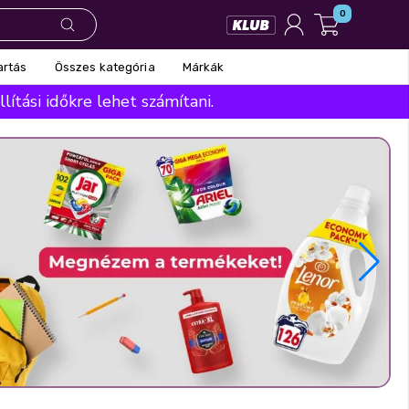
0
Összes kategória
Márkák
artás
ítási időkre lehet számítani.