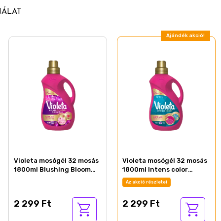
NÁLAT
Ajándék akció!
Violeta mosógél 32 mosás
Violeta mosógél 32 mosás
1800ml Blushing Bloom
1800ml Intens color
károsodott ruhákhoz
színes ruhákhoz
Az akció részletei
2 299 Ft
2 299 Ft