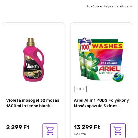
Tovább a teljes listához >
100 DB
Violeta mosógél 32 mosás
Ariel Allin1 PODS Folyékony
1800ml Intense black
Mosókapszula Színes
fekete ruhákhoz
Ruhákhoz, 100 Mosáshoz
2 299 Ft
13 299 Ft
133 Ft/db