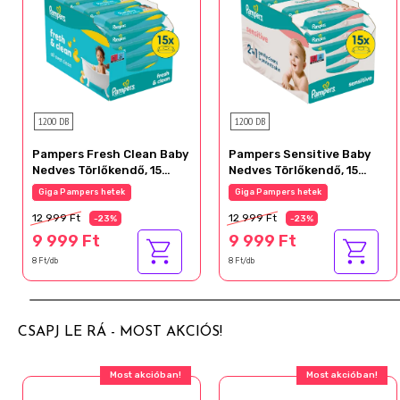
1200 DB
1200 DB
Pampers Fresh Clean Baby
Pampers Sensitive Baby
Nedves Törlőkendő, 15
Nedves Törlőkendő, 15
Csomag x 80 Törlőkendő
Csomag x 80 Törlőkendő =
Giga Pampers hetek
Giga Pampers hetek
db Baba Nedves
1200 db Baba Nedves
12 999 Ft
12 999 Ft
Törlőkendő
Törlőkendő
-23%
-23%
9 999 Ft
9 999 Ft
8 Ft/db
8 Ft/db
CSAPJ LE RÁ - MOST AKCIÓS!
Most akcióban!
Most akcióban!