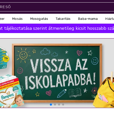
zer
Mosás
Mosogatás
Takarítás
Baba-mama
Házt
 tájékoztatása szerint átmenetileg kicsit hosszabb száll