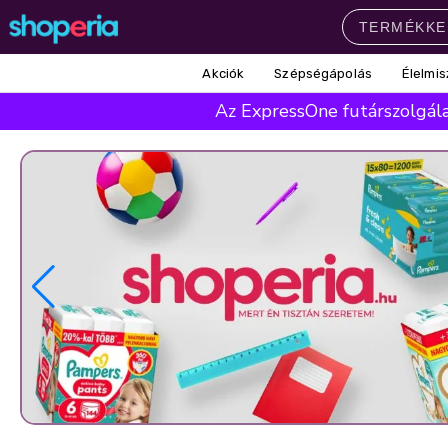
Akciók
Szépségápolás
Élelmis
Népszerű kategóriák
Az ExpressOne futárszolgálat
Szépségápolás
Élelmiszer
Mosás
Mosogatás
Takarítás
Baba-mama
Háztartás
Népszerű márkák
Pampers
Lenor
Violeta
Coccolino
Silan
Népszerű keresések
leukoplast
ariel
lenor
finish
pampers