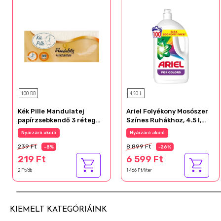
100 DB
4,50 L
Kék Pille Mandulatej
Ariel Folyékony Mosószer
papírzsebkendő 3 réteg
Színes Ruhákhoz, 4.5 l,
100 db
100 Mosáshoz
Nyárzáró akció
Nyárzáró akció
239 Ft
8 899 Ft
-8%
-26%
219 Ft
6 599 Ft
2 Ft/db
1 466 Ft/liter
KIEMELT KATEGÓRIÁINK