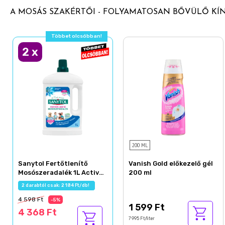
A MOSÁS SZAKÉRTŐI - FOLYAMATOSAN BŐVÜLŐ KÍ
Többet olcsóbban!
2
x
200 ML
Sanytol Fertőtlenítő
Vanish Gold előkezelő gél
Mosószeradalék 1L Active
200 ml
Fresh
2 darabtól csak: 2 184 Ft/db!
4 598 Ft
-5%
1 599 Ft
4 368 Ft
7 995 Ft/liter