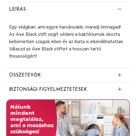
LEÍRÁS
Egy világban, ami egyre harsányabb, maradj önmagad!
Az Axe Black stift segít védeni a baktériumok okozta
kellemetlen szagok ellen és az illata is ellenállhatatlan.
Válaszd az Axe Black stiftet a hosszan tartó
frissességért!
ÖSSZETEVŐK
Dipropylene Glycol
BIZTONSÁGI FIGYELMEZTETÉSEK
Aqua
Irritált vagy sérült bőrön ne alkalmazza. Irritáció esetén
Glycerin
ne használja tovább.
Propylene Glycol
Stearic Acid
Parfum