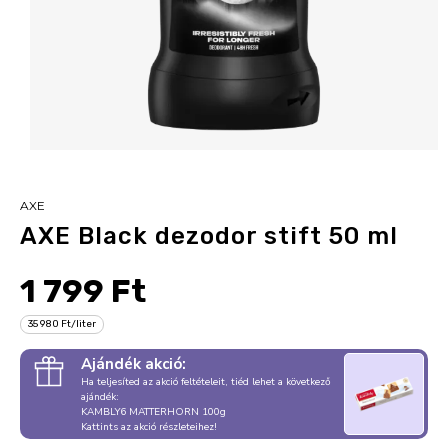
AXE
AXE Black dezodor stift 50 ml
1 799 Ft
35 980 Ft/liter
Ajándék akció:
Ha teljesíted az akció feltételeit, tiéd lehet a következő
ajándék:
KAMBLY6 MATTERHORN 100g
Kattints az akció részleteihez!