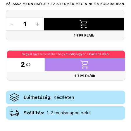
VÁLASSZ MENNYISÉGET!
EZ A TERMÉK MÉG NINCS A KOSARADBAN.
1
-
+
1 799 Ft/db
Vegyél egyszerre többet, hogy mindig legyen a háztartásban!
2
db
1 799 Ft/db
Elérhetőség:
Készleten
Szállítás:
1-2 munkanapon belül