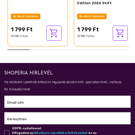
Pinene
Edition 2026 Stift
Pogostemon Cablin Oil
Az akció részletei
Az akció részletei
Tetramethyl Acetyloctahydronaphthalenes
1 799 Ft
1 799 Ft
35 980 Ft/liter
35 980 Ft/liter
SHOPERIA HÍRLEVÉL
Ha elsőként szeretnél értesülni legújabb akcióinkról, ajánlatainkról, iratkozz
fel hírlevelünkre!
Email cím
Keresztnév
GDPR-nyilatkozat.
Elfogadom az
Ál­ta­lá­nos szer­ző­dé­si fel­té­te­le­ket
és az