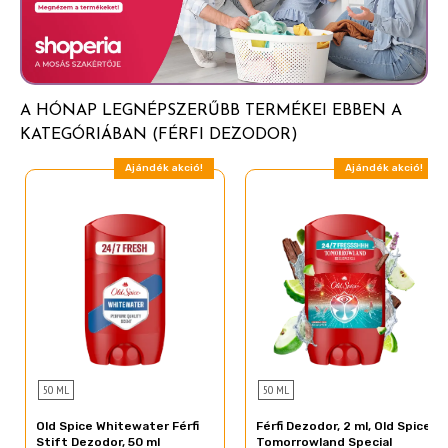
Sodium Hydroxide
Aloe Barbadensis Leaf Juice
Maltodextrin
A HÓNAP LEGNÉPSZERŰBB TERMÉKEI EBBEN A
Benzyl Benzoate
KATEGÓRIÁBAN (FÉRFI DEZODOR)
Benzyl Salicylate
Ajándék akció!
Ajándék akció!
Beta-Caryophyllene
Citral
Citronellol
Geraniol
Geranyl Acetate
Juniperus Virginiana Oil
Limonene
Linalool
50 ML
50 ML
Linalyl Acetate
Old Spice Whitewater Férfi
Férfi Dezodor, 2 ml, Old Spice
Stift Dezodor, 50 ml
Tomorrowland Special