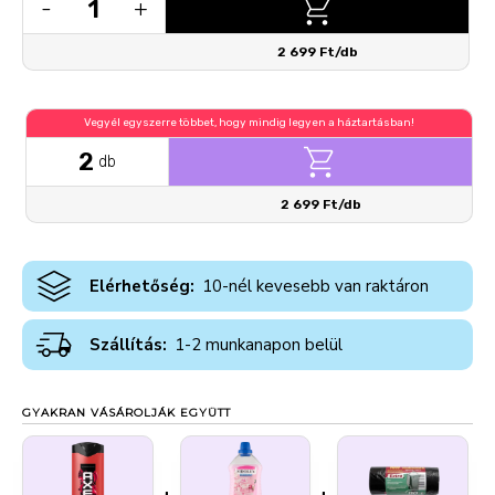
1
-
+
2 699 Ft/db
Vegyél egyszerre többet, hogy mindig legyen a háztartásban!
2
db
2 699 Ft/db
Elérhetőség:
10-nél kevesebb van raktáron
Szállítás:
1-2 munkanapon belül
GYAKRAN VÁSÁROLJÁK EGYÜTT