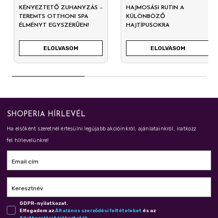
KÉNYEZTETŐ ZUHANYZÁS –
HAJMOSÁSI RUTIN A
TEREMTS OTTHONI SPA
KÜLÖNBÖZŐ
ÉLMÉNYT EGYSZERŰEN!
HAJTÍPUSOKRA
ELOLVASOM
ELOLVASOM
SHOPERIA HÍRLEVÉL
Ha elsőként szeretnél értesülni legújabb akcióinkról, ajánlatainkról, iratkozz
fel hírlevelünkre!
Email cím
Keresztnév
GDPR-nyilatkozat.
Elfogadom az
Ál­ta­lá­nos szer­ző­dé­si fel­té­te­le­ket
és az
Adat­ke­ze­lé­si tá­jé­koz­ta­tót
.