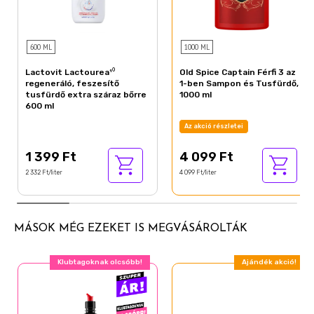
CI 17200
CI 19140
CI 42090
600 ML
1000 ML
Lactovit Lactourea¹⁰
Old Spice Captain Férfi 3 az
regeneráló, feszesítő
1-ben Sampon és Tusfürdő,
tusfürdő extra száraz bőrre
1000 ml
600 ml
Az akció részletei
1 399 Ft
4 099 Ft
2 332 Ft/liter
4 099 Ft/liter
MÁSOK MÉG EZEKET IS MEGVÁSÁROLTÁK
Klubtagoknak olcsóbb!
Ajándék akció!