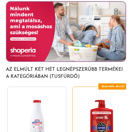
Kerülje az érintkezést a szemmel. A szemmel való
Glycerin
érintkezés esetén alaposan öblítse ki vízzel.
Cocamidopropyl Betaine
Parfum
Sodium Chloride
Sodium Benzoate
Glycol Distearate
Citric Acid
AZ ELMÚLT KÉT HÉT LEGNÉPSZERŰBB TERMÉKEI
Laureth-4
A KATEGÓRIÁBAN (TUSFÜRDŐ)
Lactic Acid
Ajándék akció!
Disodium EDTA
PEG-45M
PPG-6
Saccharide Isomerate
Tetramethyl Acetyloctahydronaphthalenes