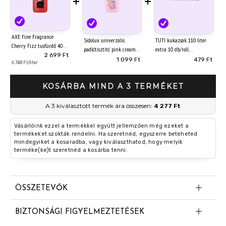
+
+
AXE Fine Fragrance
Sidolux univerzális
TUTI kukazsák 110 liter
Cherry Fizz tusfürdő 400
padlótisztító pink cream
extra 10 db/roll
ml
2 699 Ft
1000ml
1 099 Ft
479 Ft
6 748 Ft/liter
KOSÁRBA MIND A 3 TERMÉKET
A 3 kiválasztott termék ára összesen:
4 277 Ft
Vásárlóink ezzel a termékkel együtt jellemzően még ezeket a
termékeket szokták rendelni. Ha szeretnéd, egyszerre beteheted
mindegyiket a kosaradba, vagy kiválaszthatod, hogy melyik
terméke(ke)t szeretnéd a kosárba tenni.
ÖSSZETEVŐK
Aqua
BIZTONSÁGI FIGYELMEZTETÉSEK
Sodium Laureth Sulfate