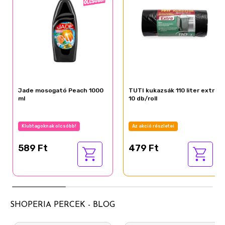
Jade mosogató Peach 1000
TUTI kukazsák 110 liter extra
ml
10 db/roll
Klubtagoknak olcsóbb!
Az akció részletei
589 Ft
479 Ft
SHOPERIA PERCEK - BLOG