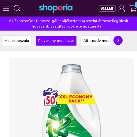
Az ExpressOne futárszolgálat tájékoztatása szerint átmenetileg kicsit
Népszerű kategóriák
hosszabb szállítási időkre lehet számítani.
Szépségápolás
Élelmiszer
Mosás
Mosogatás
Mosókapszula
Folyékony mosószer
Alternatív mosószer
Takarítás
Baba-mama
Háztartás
Népszerű márkák
Pampers
Lenor
Finish
Violeta
Coccolino
Népszerű keresések
leukoplast
ariel
lenor
finish
pampers