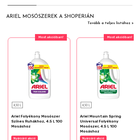
ARIEL MOSÓSZEREK A SHOPERIÁN
Tovább a teljes listához >
Most akcióban!
Most akcióban!
4,50 L
4,50 L
Ariel Folyékony Mosószer
Ariel Mountain Spring
Színes Ruhákhoz, 4.5 l, 100
Universal Folyékony
Mosáshoz
Mosószer, 4.5 l, 100
Mosáshoz
Nyárzáró akció
Nyárzáró akció