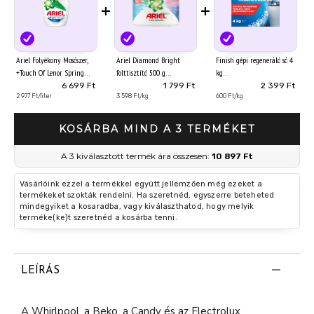
+
+
Ariel Folyékony Mosószer,
Ariel Diamond Bright
Finish gépi regeneráló só 4
+Touch Of Lenor Spring
folttisztító 500 g
kg
Awakening, 2.25 l, 50
6 699 Ft
1 799 Ft
2 399 Ft
Mosáshoz
2 977 Ft/liter
3 598 Ft/kg
600 Ft/kg
KOSÁRBA MIND A 3 TERMÉKET
A 3 kiválasztott termék ára összesen:
10 897 Ft
Vásárlóink ezzel a termékkel együtt jellemzően még ezeket a
termékeket szokták rendelni. Ha szeretnéd, egyszerre beteheted
mindegyiket a kosaradba, vagy kiválaszthatod, hogy melyik
terméke(ke)t szeretnéd a kosárba tenni.
LEÍRÁS
A Whirlpool, a Beko, a Candy és az Electrolux