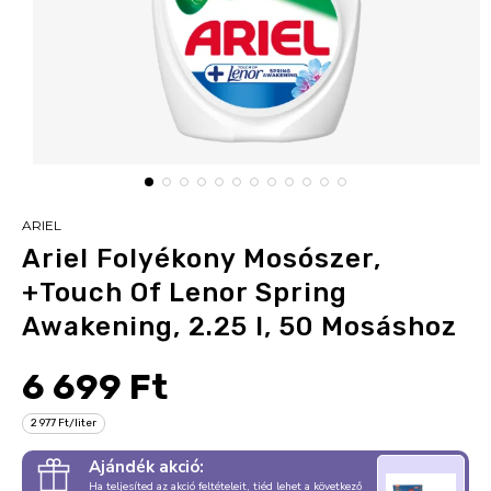
ARIEL
Ariel Folyékony Mosószer,
+Touch Of Lenor Spring
Awakening, 2.25 l, 50 Mosáshoz
6 699 Ft
2 977 Ft/liter
Ajándék akció:
Ha teljesíted az akció feltételeit, tiéd lehet a következő