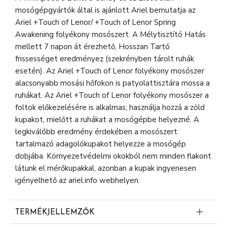
mosógépgyártók által is ajánlott Ariel bemutatja az
Ariel +Touch of Lenor/ +Touch of Lenor Spring
Awakening folyékony mosószert. A Mélytisztító Hatás
mellett 7 napon át érezhető, Hosszan Tartó
frissességet eredményez (szekrényben tárolt ruhák
esetén). Az Ariel +Touch of Lenor folyékony mosószer
alacsonyabb mosási hőfokon is patyolattisztára mossa a
ruhákat. Az Ariel +Touch of Lenor folyékony mosószer a
foltok előkezelésére is alkalmas; használja hozzá a zöld
kupakot, mielőtt a ruhákat a mosógépbe helyezné. A
legkiválóbb eredmény érdekében a mosószert
tartalmazó adagolókupakot helyezze a mosógép
dobjába. Környezetvédelmi okokból nem minden flakont
látunk el mérőkupakkal, azonban a kupak ingyenesen
igényelhető az ariel.info webhelyen.
TERMÉKJELLEMZŐK