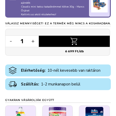
ajándék:
Cloudiz mini keksz kakaókrémmel töltve 30g - Mancs
Őrjárat
Kattints az akció részleteihez!
VÁLASSZ MENNYISÉGET!
EZ A TERMÉK MÉG NINCS A KOSARADBAN.
1
-
+
6 699 Ft/db
Elérhetőség:
10-nél kevesebb van raktáron
Szállítás:
1-2 munkanapon belül
GYAKRAN VÁSÁROLJÁK EGYÜTT