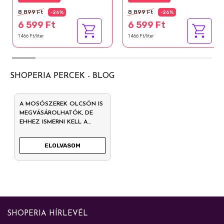
8 899 Ft
8 899 Ft
-26%
-26%
6 599 Ft
6 599 Ft
1 466 Ft/liter
1 466 Ft/liter
SHOPERIA PERCEK - BLOG
A MOSÓSZEREK OLCSÓN IS
MEGVÁSÁROLHATÓK, DE
EHHEZ ISMERNI KELL A
LELŐHELYEKET
ELOLVASOM
SHOPERIA HÍRLEVÉL