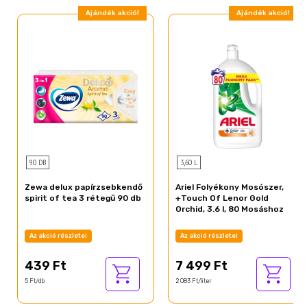
Ajándék akció!
Ajándék akció!
90 DB
3,60 L
Zewa delux papírzsebkendő
Ariel Folyékony Mosószer,
spirit of tea 3 rétegű 90 db
+Touch Of Lenor Gold
Orchid, 3.6 l, 80 Mosáshoz
Az akció részletei
Az akció részletei
439 Ft
7 499 Ft
5 Ft/db
2 083 Ft/liter