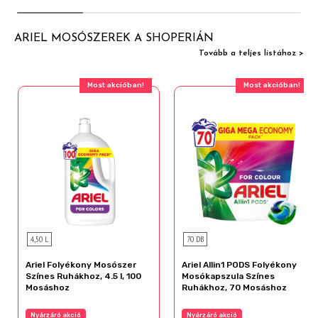
ARIEL MOSÓSZEREK A SHOPERIÁN
Tovább a teljes listához >
Most akcióban!
Most akcióban!
4,50 L
70 DB
Ariel Folyékony Mosószer
Ariel Allin1 PODS Folyékony
Színes Ruhákhoz, 4.5 l, 100
Mosókapszula Színes
Mosáshoz
Ruhákhoz, 70 Mosáshoz
Nyárzáró akció
Nyárzáró akció