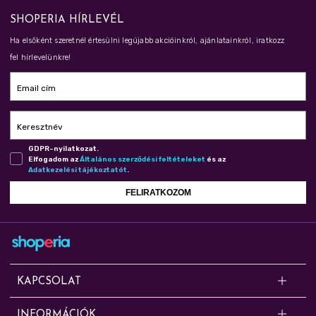
SHOPERIA HÍRLEVÉL
Ha elsőként szeretnél értesülni legújabb akcióinkról, ajánlatainkról, iratkozz
fel hírlevelünkre!
Email cím
Keresztnév
GDPR-nyilatkozat.
Elfogadom az
Ál­ta­lá­nos szer­ző­dé­si fel­té­te­le­ket
és az
Adat­ke­ze­lé­si tá­jé­koz­ta­tót
.
FELIRATKOZOM
KAPCSOLAT
Kérdésed van? Segítünk!
INFORMÁCIÓK