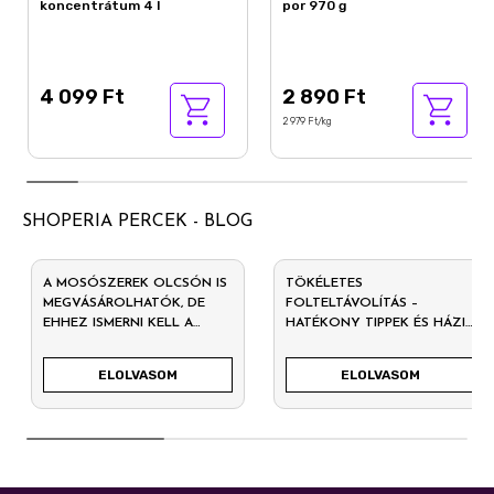
koncentrátum 4 l
por 970 g
4 099 Ft
2 890 Ft
2 979 Ft/kg
SHOPERIA PERCEK - BLOG
A MOSÓSZEREK OLCSÓN IS
TÖKÉLETES
MEGVÁSÁROLHATÓK, DE
FOLTELTÁVOLÍTÁS –
EHHEZ ISMERNI KELL A
HATÉKONY TIPPEK ÉS HÁZI
LELŐHELYEKET
PRAKTIKÁK
ELOLVASOM
ELOLVASOM