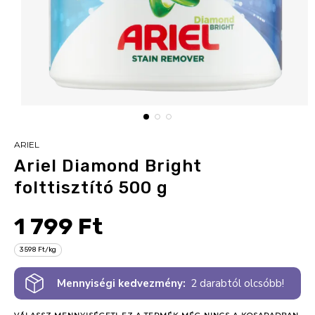
ARIEL
Ariel Diamond Bright
folttisztító 500 g
1 799 Ft
3 598 Ft/kg
Mennyiségi kedvezmény:
2 darabtól olcsóbb!