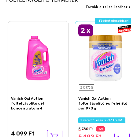
FOLTELTÁVOLÍTÓ TERMÉKEK
Tovább a teljes listához >
Többet olcsóbban!
2
x
2 X 970 G
Vanish Oxi Action
Vanish Oxi Action
folteltávolító gél
folteltávolító és fehérítő
koncentrátum 4 l
por 970 g
2 darabtól csak: 2 746 Ft/db!
5 780 Ft
-5%
4 099 Ft
5 492 Ft