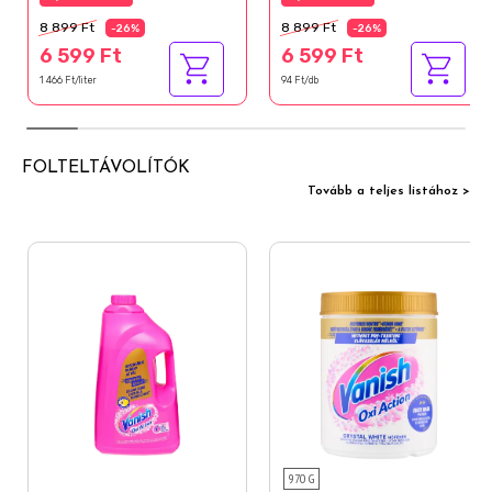
8 899 Ft
8 899 Ft
-26%
-26%
6 599 Ft
6 599 Ft
1 466 Ft/liter
94 Ft/db
FOLTELTÁVOLÍTÓK
Tovább a teljes listához >
970 G