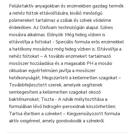
Felületaktív anyagokban és enzimekben gazdag termék
a nehéz foltok eltávolítására, kiváló minőségű
polimereket tartalmaz a szálak és színek védelme
érdekében. Az Oxifoam technológián alapul. Színes
mosásra alkalmas. Előnyök: Még hideg vízben is
eltávolítja a foltokat - Speciális formula erős enzimekkel
a hatékony mosáshoz még hideg vízben is; Eltávolítja a
nehéz foltokat – A további enzimeket tartalmazó
mosószer hozzáadása és a magasabb PH a mosási
ciklusban egyértelműen javítja a mosószer
hatékonyságát; Megszünteti a kellemetlen szagokat –
Továbbfejlesztett szerek, amelyek segítenek
semlegesíteni a kellemetlen szagokat okozó
baktériumokat; Tiszta - A ruhák mélytisztítása a
formulában lévő hidrogén-peroxidnak köszönhetően;
Tartsa életben a színeket – Kiegyensúlyozott formula
aktív oxigénnel, amely gondoskodik a színekről.