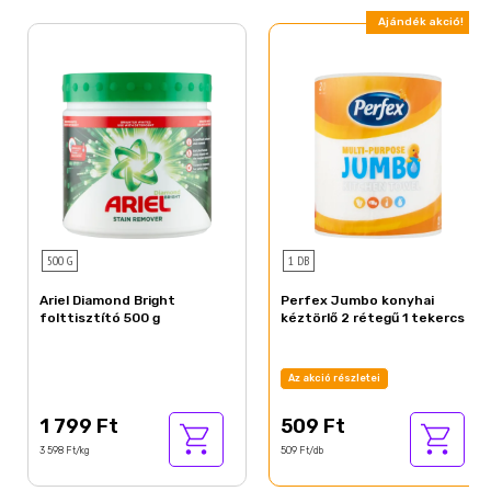
Ajándék akció!
500 G
1 DB
Ariel Diamond Bright
Perfex Jumbo konyhai
folttisztító 500 g
kéztörlő 2 rétegű 1 tekercs
Az akció részletei
1 799 Ft
509 Ft
3 598 Ft/kg
509 Ft/db