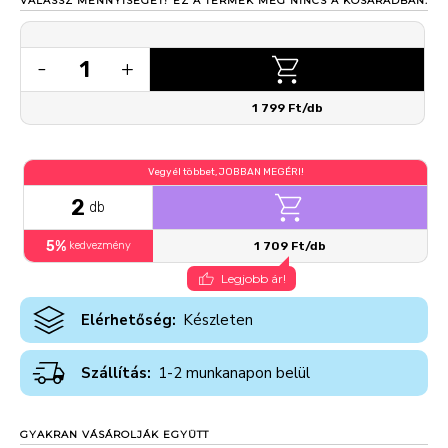
VÁLASSZ MENNYISÉGET!
EZ A TERMÉK MÉG NINCS A KOSARADBAN.
1
-
+
1 799 Ft/db
Vegyél többet, JOBBAN MEGÉRI!
2
db
5%
kedvezmény
1 709 Ft/db
Legjobb ár!
Elérhetőség:
Készleten
Szállítás:
1-2 munkanapon belül
GYAKRAN VÁSÁROLJÁK EGYÜTT