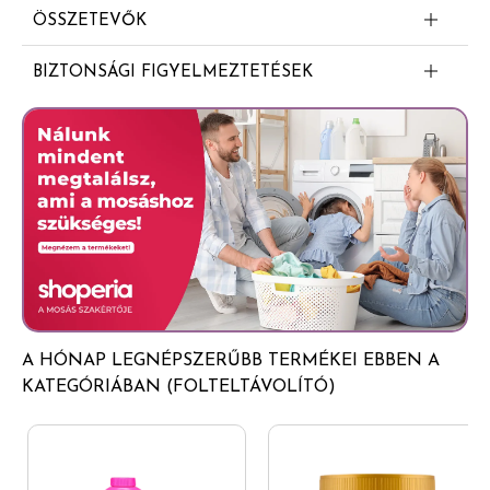
ÖSSZETEVŐK
15-30% oxigén alapú fehérítőszerek
BIZTONSÁGI FIGYELMEZTETÉSEK
<5% nem ionos felületaktív anyagok
Veszély. Súlyos szemkárosodást okoz. Orvosi tanácsadás
Zeolitok
esetén tartsa kéznél a termék edényét vagy címkéjét.
Enzimek
Gyermekektől elzárva tartandó. A használatot követően
a kezet alaposan meg kell mosni. SZEMBEKERÜLÉS
Illatszerek
ESETÉN: Több percig tartó óvatos öblítés vízzel. Adott
Hexyl cinnamal
esetben a kontaktlencsék eltávolítása, ha könnyen
megoldható. Az öblítés folytatása. Ne nyelje be.
LENYELÉS ESETÉN: Azonnal forduljon TOXIKOLÓGIAI
KÖZPONTHOZ orvoshoz. A tartalom/edény elhelyezése
hulladékként: vonatkozó előírások szerint áramtalanítsa,
A HÓNAP LEGNÉPSZERŰBB TERMÉKEI EBBEN A
beleértve a csomagolást és a csomagolást is.
KATEGÓRIÁBAN (FOLTELTÁVOLÍTÓ)
Tartalmazza: Sodium carbonate peroxide; Laureth-7.