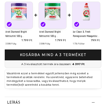
+
+
Ariel Diamond Bright
Ariel Diamond Bright
Jar Clean & Fresh
folttisztító 500 g
folttisztító 500 g
Pomegranate Mosogatószer,
450 ml
1 799 Ft
1 799 Ft
799 Ft
3 598 Ft/kg
3 598 Ft/kg
1 776 Ft/liter
KOSÁRBA MIND A 3 TERMÉKET
A 3 kiválasztott termék ára összesen:
4 397 Ft
Vásárlóink ezzel a termékkel együtt jellemzően még ezeket a
termékeket szokták rendelni. Ha szeretnéd, egyszerre beteheted
mindegyiket a kosaradba, vagy kiválaszthatod, hogy melyik
terméke(ke)t szeretnéd a kosárba tenni.
LEÍRÁS