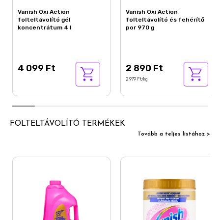
Vanish Oxi Action
Vanish Oxi Action
folteltávolító gél
folteltávolító és fehérítő
koncentrátum 4 l
por 970 g
4 099 Ft
2 890 Ft
2 979 Ft/kg
FOLTELTÁVOLÍTÓ TERMÉKEK
Tovább a teljes listához >