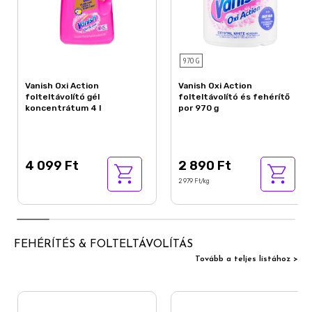
970 G
Vanish Oxi Action
Vanish Oxi Action
folteltávolító gél
folteltávolító és fehérítő
koncentrátum 4 l
por 970 g
4 099 Ft
2 890 Ft
2 979 Ft/kg
FEHÉRÍTÉS & FOLTELTÁVOLÍTÁS
Tovább a teljes listához >