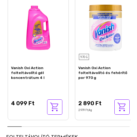
970 G
Vanish Oxi Action
Vanish Oxi Action
folteltávolító gél
folteltávolító és fehérítő
koncentrátum 4 l
por 970 g
4 099 Ft
2 890 Ft
2 979 Ft/kg