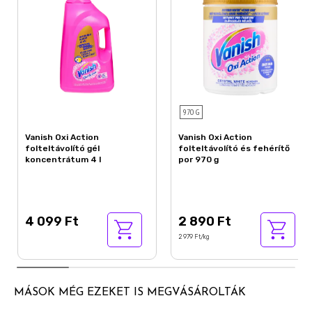
970 G
Vanish Oxi Action
Vanish Oxi Action
folteltávolító gél
folteltávolító és fehérítő
koncentrátum 4 l
por 970 g
4 099 Ft
2 890 Ft
2 979 Ft/kg
MÁSOK MÉG EZEKET IS MEGVÁSÁROLTÁK