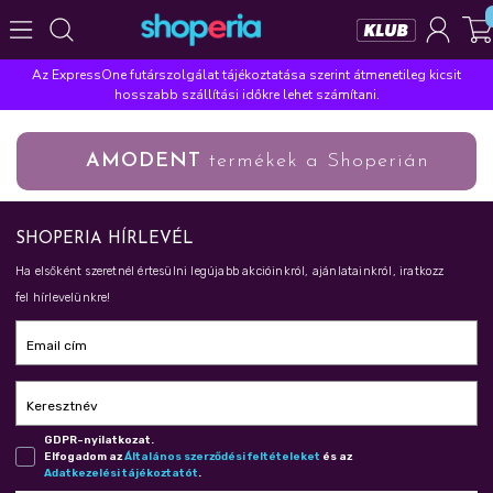
Az ExpressOne futárszolgálat tájékoztatása szerint átmenetileg kicsit
Népszerű kategóriák
hosszabb szállítási időkre lehet számítani.
Szépségápolás
Élelmiszer
Mosás
Mosogatás
AMODENT
termékek a Shoperián
Takarítás
Baba-mama
Háztartás
Népszerű márkák
SHOPERIA HÍRLEVÉL
Pampers
Lenor
Finish
Violeta
Coccolino
Ha elsőként szeretnél értesülni legújabb akcióinkról, ajánlatainkról, iratkozz
Népszerű keresések
fel hírlevelünkre!
leukoplast
ariel
lenor
finish
pampers
Email cím
Keresztnév
GDPR-nyilatkozat.
Elfogadom az
Ál­ta­lá­nos szer­ző­dé­si fel­té­te­le­ket
és az
Adat­ke­ze­lé­si tá­jé­koz­ta­tót
.