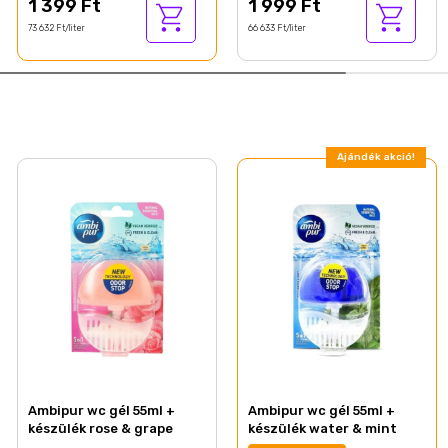
1 399 Ft
1 999 Ft
73 632 Ft/liter
66 633 Ft/liter
Ajándék akció!
Ambipur wc gél 55ml +
Ambipur wc gél 55ml +
készülék rose & grape
készülék water & mint