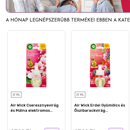
A HÓNAP LEGNÉPSZERŰBB TERMÉKEI EBBEN A KATEG
19 ML
19 ML
Air Wick Cseresznyevirág
Air Wick Erdei Gyümölcs és
és Málna elektromos
Őszibarackvirág
utántöltő légfrissítő
elektromos utántöltő
készülékhez 19 ml
légfrissítő készülékhez 19
ml