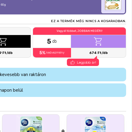
 60g
EZ A TERMÉK MÉG NINCS A KOSARADBAN.
Vegyél többet, JOBBAN MEGÉRI!
5
db
5%
9 Ft/db
kedvezmény
674 Ft/db
Legjobb ár!
 kevesebb van raktáron
napon belül
+
+