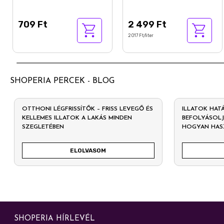
709 Ft
2 499 Ft
2 017 Ft/liter
SHOPERIA PERCEK - BLOG
OTTHONI LÉGFRISSÍTŐK – FRISS LEVEGŐ ÉS
ILLATOK HAT
KELLEMES ILLATOK A LAKÁS MINDEN
BEFOLYÁSOLJ
SZEGLETÉBEN
HOGYAN HAS
ELOLVASOM
SHOPERIA HÍRLEVÉL