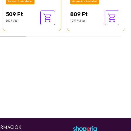
Az akció részletei
Az akció részletei
509 Ft
809 Ft
509 Ft/db
1 079 Ft/liter
ORMÁCIÓK