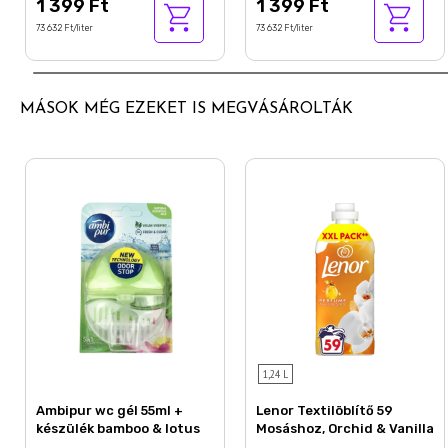
1 399 Ft
1 399 Ft
73 632 Ft/liter
73 632 Ft/liter
MÁSOK MÉG EZEKET IS MEGVÁSÁROLTÁK
1,24 L
Ambipur wc gél 55ml +
Lenor Textilöblítő 59
készülék bamboo & lotus
Mosáshoz, Orchid & Vanilla