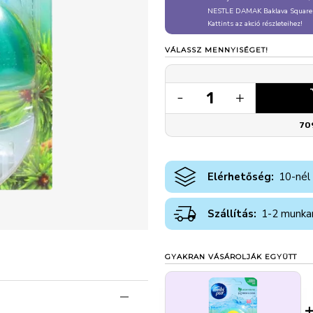
NESTLE DAMAK Baklava Square
Kattints az akció részleteihez!
VÁLASSZ MENNYISÉGET!
1
-
+
70
Elérhetőség:
10-nél
Szállítás:
1-2 munka
GYAKRAN VÁSÁROLJÁK EGYÜTT