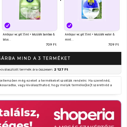
Ambipur wc gél 55ml + készülék bamboo &
Ambipur wc gél 55ml + készülék water &
lotus
mint
709 Ft
709 Ft
SÁRBA MIND A 3 TERMÉKET
kiválasztott termék ára összesen:
2 127 Ft
 jellemzően még ezeket a termékeket szokták rendelni. Ha szeretnéd,
kosaradba, vagy kiválaszthatod, hogy melyik terméke(ke)t szeretnéd a