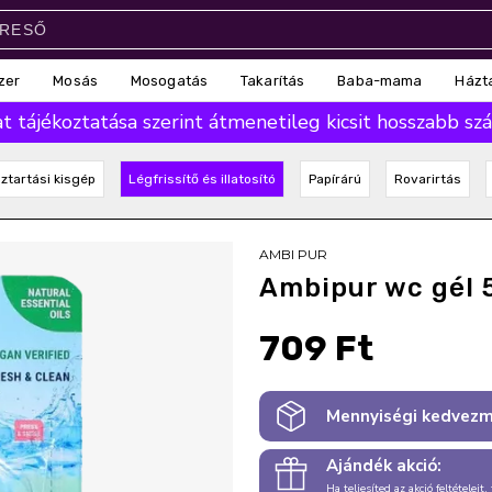
zer
Mosás
Mosogatás
Takarítás
Baba-mama
Házt
 tájékoztatása szerint átmenetileg kicsit hosszabb száll
ztartási kisgép
Légfrissítő és illatosító
Papírárú
Rovarirtás
AMBI PUR
Ambipur wc gél 5
709 Ft
Mennyiségi kedvezm
Ajándék akció:
Ha teljesíted az akció feltételeit