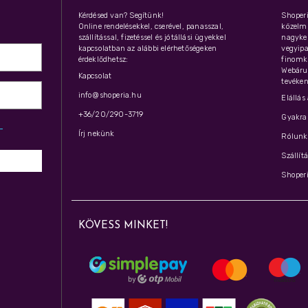
Kérdésed van? Segítünk!
Shoperi
Online rendelésekkel, cserével, panasszal,
közelmú
szállítással, fizetéssel és jótállási ügyekkel
nagyker
kapcsolatban az alábbi elérhetőségeken
vegyipar
érdeklődhetsz:
finomk
Webáru
Kapcsolat
tevéken
info@shoperia.hu
Elállás
+36/20/290-3719
Gyakran
z­
Írj nekünk
Rólunk 
Szállít
Shoperi
KÖVESS MINKET!