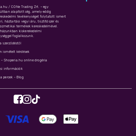
a.hu / CONe Trading Zrt. – egy
ltban alapított cég, amely eddig
eskedelmi tevékenységet folytatott ismert
i, háztartási vegyi áru, tisztítószer és
ozmetikai termékek kereskedelmével.
házunkban kiskerekedelmi
ységgel foglalkozunk.
 a szerződéstől
 ismételt kérdések
– Shoperia.hu online drogéria
ási információk
a percek - Blog