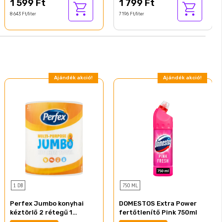
1 599 Ft
1 799 Ft
8 643 Ft/liter
7 196 Ft/liter
Ajándék akció!
Ajándék akció!
1 DB
750 ML
Perfex Jumbo konyhai
DOMESTOS Extra Power
kéztörlő 2 rétegű 1
fertőtlenítő Pink 750ml
tekercs