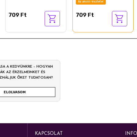
Az akció részletei
709 Ft
709 Ft
ÁSA A KEDVÜNKRE – HOGYAN
ÁK AZ ÉRZELMEINKET ÉS
ZNÁLJUK ŐKET TUDATOSAN?
ELOLVASOM
KAPCSOLAT
INF