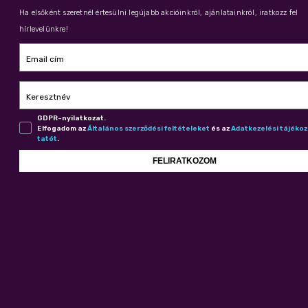
Ha elsőként szeretnél értesülni legújabb akcióinkról, ajánlatainkról, iratkozz fel
hírlevelünkre!
Email cím
Keresztnév
GDPR-nyilatkozat.
Elfogadom az
Ál­ta­lá­nos szer­ző­dé­si fel­té­te­le­ket
és az
Adat­ke­ze­lé­si tá­jé­ko
ta­tót
.
FELIRATKOZOM