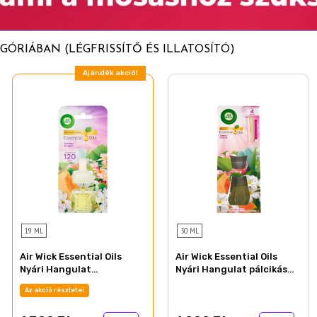
ÓRIÁBAN (LÉGFRISSÍTŐ ÉS ILLATOSÍTÓ)
Ajándék akció!
19 ML
30 ML
Air Wick Essential Oils
Air Wick Essential Oils
Nyári Hangulat
Nyári Hangulat pálcikás
elektromos utántöltő
légfrissítő 30 ml
Az akció részletei
légfrissítő készülékhez 19
ml