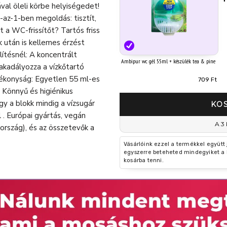
val öleli körbe helyiségedet!
-az-1-ben megoldás: tisztít,
t a WC-frissítőt? Tartós friss
k után is kellemes érzést
blítésnél: A koncentrált
Ambipur wc gél 55ml + készülék tea & pine
akadályozza a vízkőtartó
ékonyság: Egyetlen 55 ml-es
709 Ft
t. Könnyű és higiénikus
gy a blokk mindig a vízsugár
KO
. Európai gyártás, vegán
A 3 
ország), és az összetevők a
Vásárlóink ezzel a termékkel együtt
egyszerre beteheted mindegyiket a 
kosárba tenni.