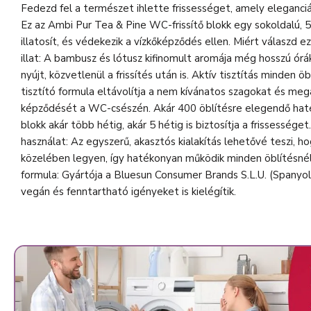
Fedezd fel a természet ihlette frissességet, amely eleganciá
Ez az Ambi Pur Tea & Pine WC-frissítő blokk egy sokoldalú, 5
illatosít, és védekezik a vízkőképződés ellen. Miért válaszd ez
illat: A bambusz és lótusz kifinomult aromája még hosszú órá
nyújt, közvetlenül a frissítés után is. Aktív tisztítás minden ö
tisztító formula eltávolítja a nem kívánatos szagokat és meg
képződését a WC-csészén. Akár 400 öblítésre elegendő hat
blokk akár több hétig, akár 5 hétig is biztosítja a frissessége
használat: Az egyszerű, akasztós kialakítás lehetővé teszi, ho
közelében legyen, így hatékonyan működik minden öblítésnél 
formula: Gyártója a Bluesun Consumer Brands S.L.U. (Spanyol
vegán és fenntartható igényeket is kielégítik.