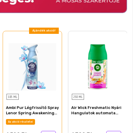
Ajándék akció!
185 ML
250 ML
Ambi Pur Légfrissítő Spray
Air Wick Freshmatic Nyári
Lenor Spring Awakening
Hangulatok automata
185 ml
légfrissítő spray
Az akció részletei
utántöltő 250 ml