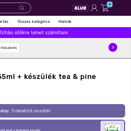
0
Összes kategória
Márkák
artás
ítási időkre lehet számítani.
Vízszűrés
5ml + készülék tea & pine
ény:
5 darabtól olcsóbb!
, tiéd lehet a következő ajándék: