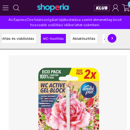
Az ExpressOne futárszolgálat tájékoztatása szerint átmenetileg kicsit
Népszerű kategóriák
hosszabb szállítási időkre lehet számítani.
Szépségápolás
Élelmiszer
Mosás
Mosogatás
sztítás és vízkőoldás
WC-tisztítás
Ablaktisztítás
Általános tisztí
Takarítás
Baba-mama
Háztartás
Népszerű márkák
Pampers
Lenor
Finish
Violeta
Coccolino
Népszerű keresések
leukoplast
ariel
lenor
finish
pampers