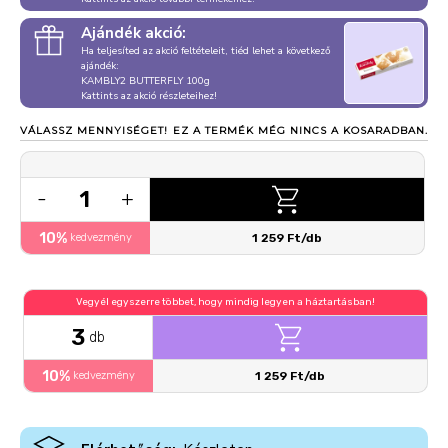
Ajándék akció:
Ha teljesíted az akció feltételeit, tiéd lehet a következő
ajándék:
KAMBLY2 BUTTERFLY 100g
Kattints az akció részleteihez!
VÁLASSZ MENNYISÉGET!
EZ A TERMÉK MÉG NINCS A KOSARADBAN.
1
-
+
10%
kedvezmény
1 259 Ft/db
Vegyél egyszerre többet, hogy mindig legyen a háztartásban!
3
db
10%
kedvezmény
1 259 Ft/db