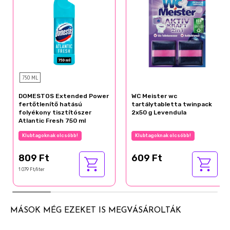
750 ML
DOMESTOS Extended Power
WC Meister wc
fertőtlenítő hatású
tartálytabletta twinpack
folyékony tisztítószer
2x50 g Levendula
Atlantic Fresh 750 ml
Klubtagoknak olcsóbb!
Klubtagoknak olcsóbb!
809 Ft
609 Ft
1 079 Ft/liter
MÁSOK MÉG EZEKET IS MEGVÁSÁROLTÁK