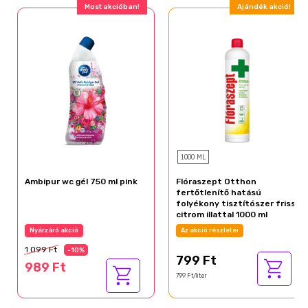
Most akcióban!
Ajándék akció!
1000 ML
Ambipur wc gél 750 ml pink
Flóraszept Otthon
fertőtlenítő hatású
folyékony tisztítószer friss
citrom illattal 1000 ml
Nyárzáró akció
Az akció részletei
1 099 Ft
-10%
799 Ft
989 Ft
799 Ft/liter