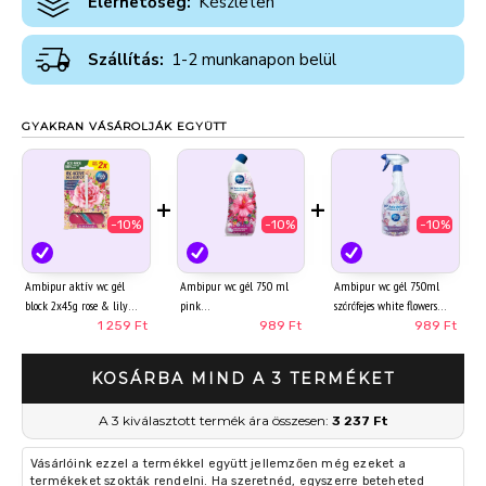
Elérhetőség:
Készleten
Szállítás:
1-2 munkanapon belül
GYAKRAN VÁSÁROLJÁK EGYÜTT
+
+
-10%
-10%
-10%
Ambipur aktív wc gél
Ambipur wc gél 750 ml
Ambipur wc gél 750ml
block 2x45g rose & lily
pink
szórófejes white flowers
1 259 Ft
989 Ft
989 Ft
KOSÁRBA MIND A 3 TERMÉKET
A 3 kiválasztott termék ára összesen:
3 237 Ft
Vásárlóink ezzel a termékkel együtt jellemzően még ezeket a
termékeket szokták rendelni. Ha szeretnéd, egyszerre beteheted