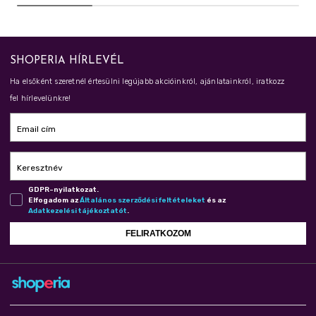
SHOPERIA HÍRLEVÉL
Ha elsőként szeretnél értesülni legújabb akcióinkról, ajánlatainkról, iratkozz
fel hírlevelünkre!
Email cím
Keresztnév
GDPR-nyilatkozat.
Elfogadom az
Ál­ta­lá­nos szer­ző­dé­si fel­té­te­le­ket
és az
Adat­ke­ze­lé­si tá­jé­koz­ta­tót
.
FELIRATKOZOM