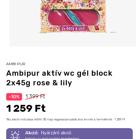
AMBI PUR
Ambipur aktív wc gél block
2x45g rose & lily
1 399 Ft
-10%
1 259 Ft
*Az akció indulása előtti 30 nap legalacsonyabb ára ennél a terméknél:
1 259 Ft
Akció:
Nyárzáró akció
Kattints az akció további termékeihez!