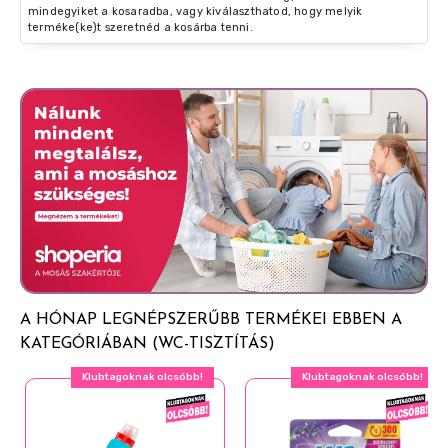
mindegyiket a kosaradba, vagy kiválaszthatod, hogy melyik
terméke(ke)t szeretnéd a kosárba tenni.
A HÓNAP LEGNÉPSZERŰBB TERMÉKEI EBBEN A
KATEGÓRIÁBAN (WC-TISZTÍTÁS)
Klubtagoknak olcsóbb!
Klubtagoknak olcsóbb!