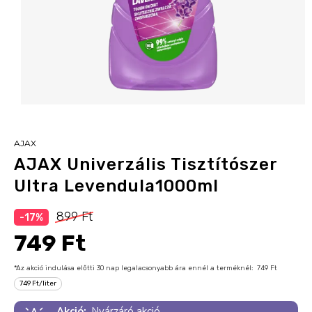
AJAX
AJAX Univerzális Tisztítószer
Ultra Levendula1000ml
899 Ft
-17%
749 Ft
*Az akció indulása előtti 30 nap legalacsonyabb ára ennél a terméknél:
749 Ft
749 Ft/liter
Akció:
Nyárzáró akció