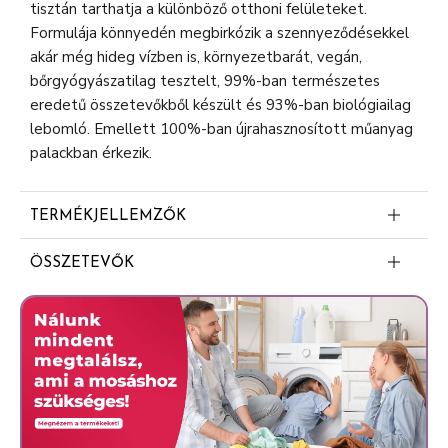
tisztán tarthatja a különböző otthoni felületeket.
Formulája könnyedén megbirkózik a szennyeződésekkel
akár még hideg vízben is, környezetbarát, vegán,
bőrgyógyászatilag tesztelt, 99%-ban természetes
eredetű összetevőkből készült és 93%-ban biológiailag
lebomló. Emellett 100%-ban újrahasznosított műanyag
palackban érkezik.
TERMÉKJELLEMZŐK
Intenzív frissességet biztosít
ÖSSZETEVŐK
24 órán át tartó illat
Contains: <5% Anionic Surfactants. Perfumes
99%-ban természetes eredetű összetevőkből
Glutaral Eucalyptus Globulus Oil Camphor
készült
Citronellol Terpineol.
Segít eltávolítani a szagokat
Azonnal segít eltávolítani a szennyeződéseket