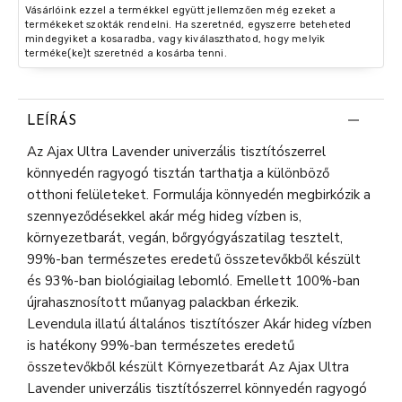
Vásárlóink ezzel a termékkel együtt jellemzően még ezeket a
termékeket szokták rendelni. Ha szeretnéd, egyszerre beteheted
mindegyiket a kosaradba, vagy kiválaszthatod, hogy melyik
terméke(ke)t szeretnéd a kosárba tenni.
LEÍRÁS
Az Ajax Ultra Lavender univerzális tisztítószerrel
könnyedén ragyogó tisztán tarthatja a különböző
otthoni felületeket. Formulája könnyedén megbirkózik a
szennyeződésekkel akár még hideg vízben is,
környezetbarát, vegán, bőrgyógyászatilag tesztelt,
99%-ban természetes eredetű összetevőkből készült
és 93%-ban biológiailag lebomló. Emellett 100%-ban
újrahasznosított műanyag palackban érkezik.
Levendula illatú általános tisztítószer Akár hideg vízben
is hatékony 99%-ban természetes eredetű
összetevőkből készült Környezetbarát Az Ajax Ultra
Lavender univerzális tisztítószerrel könnyedén ragyogó