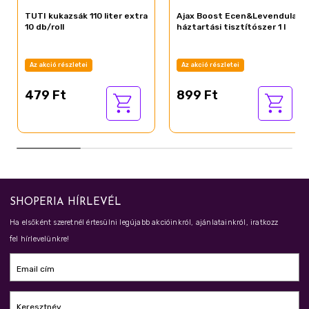
TUTI kukazsák 110 liter extra
Ajax Boost Ecen&Levendula
10 db/roll
háztartási tisztítószer 1 l
Az akció részletei
Az akció részletei
479 Ft
899 Ft
SHOPERIA HÍRLEVÉL
Ha elsőként szeretnél értesülni legújabb akcióinkról, ajánlatainkról, iratkozz
fel hírlevelünkre!
Email cím
Keresztnév