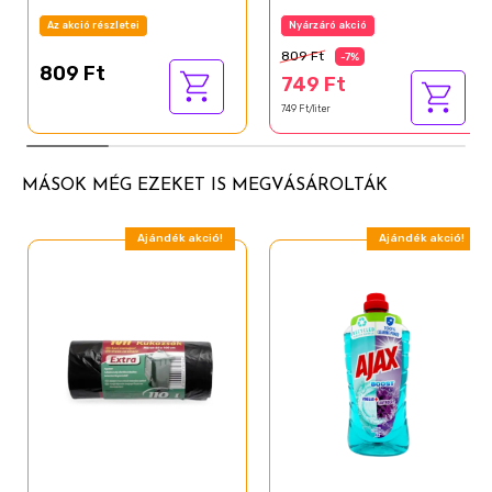
Az akció részletei
Nyárzáró akció
809 Ft
-7%
809 Ft
749 Ft
749 Ft/liter
MÁSOK MÉG EZEKET IS MEGVÁSÁROLTÁK
Ajándék akció!
Ajándék akció!