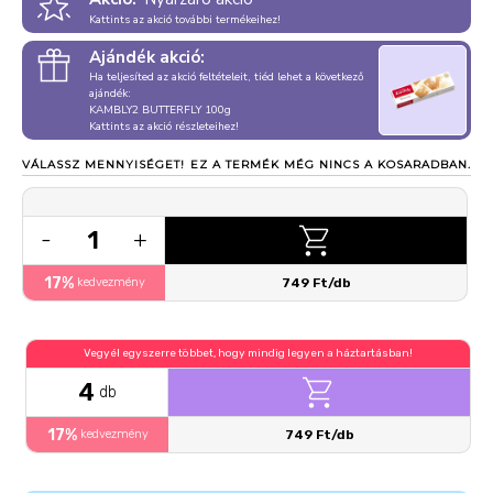
Kattints az akció további termékeihez!
Ajándék akció:
Ha teljesíted az akció feltételeit, tiéd lehet a következő
ajándék:
KAMBLY2 BUTTERFLY 100g
Kattints az akció részleteihez!
VÁLASSZ MENNYISÉGET!
EZ A TERMÉK MÉG NINCS A KOSARADBAN.
1
-
+
17%
kedvezmény
749 Ft/db
Vegyél egyszerre többet, hogy mindig legyen a háztartásban!
4
db
17%
kedvezmény
749 Ft/db