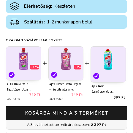
Elérhetőség:
Készleten
Szállítás:
1-2 munkanapon belül
GYAKRAN VÁSÁROLJÁK EGYÜTT
+
+
-17%
-7%
AJAX Univerzális
Ajax Flower Fiesta Orgona
Ajax Boost
Tisztítószer Ultra
virág Lila általános
Ecen&Levendula
Levendula1000ml
tisztítószer 1000 ml
749 Ft
749 Ft
háztartási tisztítószer 1 l
899 Ft
749 Ft/liter
749 Ft/liter
KOSÁRBA MIND A 3 TERMÉKET
A 3 kiválasztott termék ára összesen:
2 397 Ft