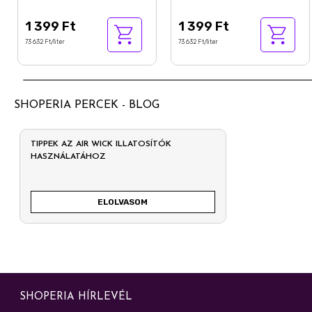
készülékhez 19 ml
légfrissítő készülékhez 19
ml
1 399 Ft
1 399 Ft
73 632 Ft/liter
73 632 Ft/liter
SHOPERIA PERCEK - BLOG
TIPPEK AZ AIR WICK ILLATOSÍTÓK
HASZNÁLATÁHOZ
ELOLVASOM
SHOPERIA HÍRLEVÉL