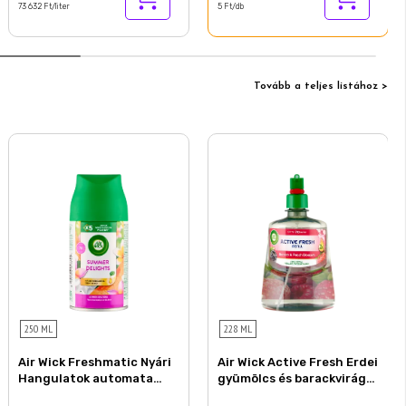
73 632 Ft/liter
5 Ft/db
Tovább a teljes listához >
250 ML
228 ML
Air Wick Freshmatic Nyári
Air Wick Active Fresh Erdei
Hangulatok automata
gyümölcs és barackvirág
légfrissítő spray
utántöltő 228 ml