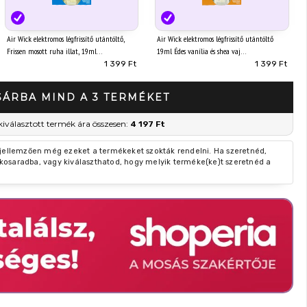
Air Wick elektromos légfrissítő utántöltő,
Air Wick elektromos légfrissítő utántöltő
Frissen mosott ruha illat, 19ml
19ml Édes vanília és shea vaj
1 399 Ft
1 399 Ft
SÁRBA MIND A 3 TERMÉKET
kiválasztott termék ára összesen:
4 197 Ft
 jellemzően még ezeket a termékeket szokták rendelni. Ha szeretnéd,
kosaradba, vagy kiválaszthatod, hogy melyik terméke(ke)t szeretnéd a