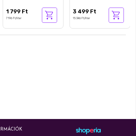
utántöltő 250 ml
1 799 Ft
3 499 Ft
7 196 Ft/liter
15 346 Ft/liter
ORMÁCIÓK