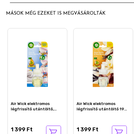
MÁSOK MÉG EZEKET IS MEGVÁSÁROLTÁK
Air Wick elektromos
Air Wick elektromos
légfrissítő utántöltő,
légfrissítő utántöltő 19ml
Frissen mosott ruha illat,
Édes vanília és shea vaj
19ml
1 399 Ft
1 399 Ft