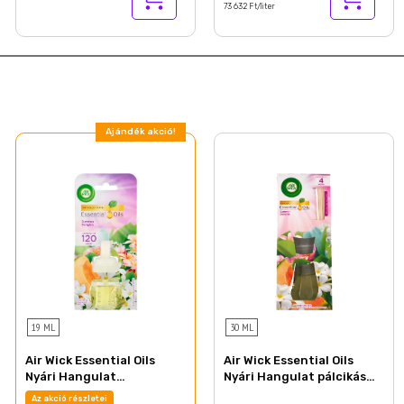
73 632 Ft/liter
Ajándék akció!
19 ML
30 ML
Air Wick Essential Oils
Air Wick Essential Oils
Nyári Hangulat
Nyári Hangulat pálcikás
elektromos utántöltő
légfrissítő 30 ml
Az akció részletei