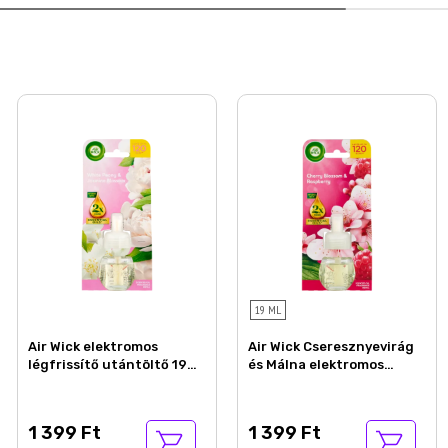
19 ML
Air Wick elektromos
Air Wick Cseresznyevirág
légfrissítő utántöltő 19ml
és Málna elektromos
Fehér bazsarózsa és
utántöltő légfrissítő
jázminvirág
készülékhez 19 ml
1 399 Ft
1 399 Ft