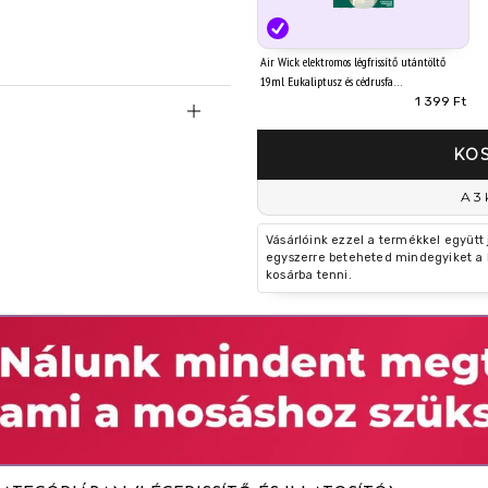
Air Wick elektromos légfrissítő utántöltő
19ml Eukaliptusz és cédrusfa
1 399 Ft
iptusz és cédrusfa.
KO
te, linalool, linalyl acetate,
A 3 
(E),2B]-1-(2,6,6-
ú. Allergiás bőrreakciót
Vásárlóink ezzel a termékkel együtt
gra, hosszan tartó károsodást
egyszerre beteheted mindegyiket a 
kosárba tenni.
yét vagy címkéjét. Azonnal
l forduljon TOXIKOLÓGIAI
ppanos vízzel. SZEMBE
Adott esetben a
s folytatása. Bőrirritáció
 Ha a szemirritáció nem múlik
lladékként: a helyi/területi/
cyclohexene-1-