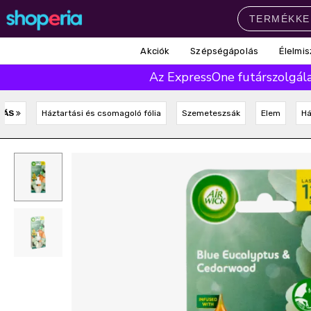
Akciók
Szépségápolás
Élelmis
Népszerű kategóriák
Az ExpressOne futárszolgálat
Szépségápolás
Élelmiszer
Mosás
Mosogatás
Takarítás
TÁS
Háztartási és csomagoló fólia
Szemeteszsák
Elem
Há
Baba-mama
Háztartás
Népszerű márkák
Pampers
Lenor
Finish
Violeta
Coccolino
Népszerű keresések
leukoplast
ariel
lenor
finish
pampers