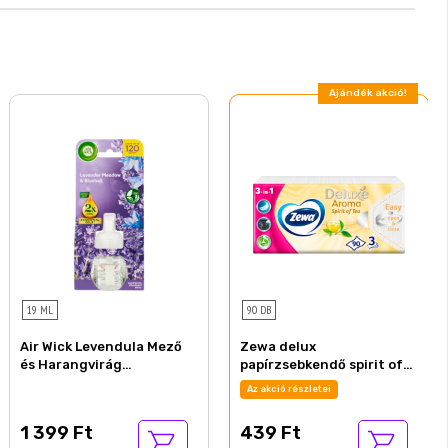
Ajándék akció!
19 ML
90 DB
Air Wick Levendula Mező
Zewa delux
és Harangvirág
papírzsebkendő spirit of
elektromos utántöltő
tea 3 rétegű 90 db
Az akció részletei
légfrissítő készülékhez 19
ml
1 399 Ft
439 Ft