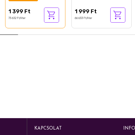
légfrissítő készülékhez 19
ml
1 399 Ft
1 999 Ft
73 632 Ft/liter
66 633 Ft/liter
KAPCSOLAT
INF