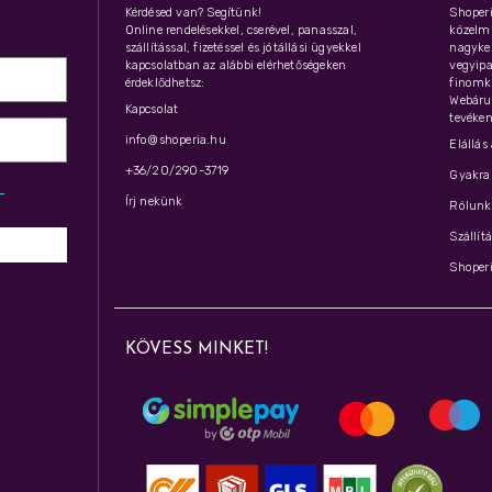
Kérdésed van? Segítünk!
Shoperi
Online rendelésekkel, cserével, panasszal,
közelmú
szállítással, fizetéssel és jótállási ügyekkel
nagyker
kapcsolatban az alábbi elérhetőségeken
vegyipar
érdeklődhetsz:
finomk
Webáru
Kapcsolat
tevéken
info@shoperia.hu
Elállás
+36/20/290-3719
Gyakran
z­
Írj nekünk
Rólunk 
Szállít
Shoperi
KÖVESS MINKET!