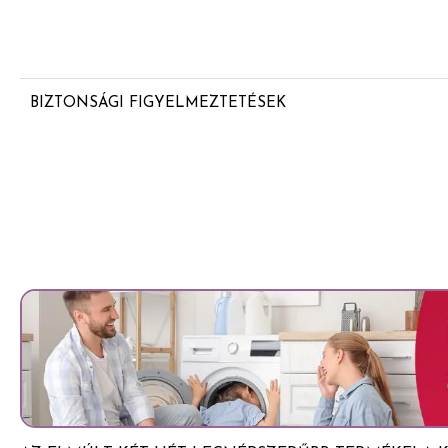
BIZTONSÁGI FIGYELMEZTETÉSEK
Air Wick elektromos utántöltő légfrissítő készülékhez - Eukal
FIGYELEM. Veszélyes összetevők: 4-tert-butylcyclohexyl aceta
cineol, 3-(p-ethylphenyl)-2,2- dimethylpropionaldehyde, [1 a
trimethylcyclohex-3-en-1-yl)but-2-en-1-one. Bőrirritáló hatás
válthat ki. Súlyos szemirritációt okoz. Ártalmas a vízi élővilá
okoz, Orvosi tanácsadás esetén tartsa kéznél a termék edén
Gyermekektől elzárva tartandó. LENYELÉS ESETÉN: Azonna
KÖZPONTHOZ/orvoshoz. HA BŐRRE KERÜL: Lemosás bő sza
KERÜLÉS ESETÉN: Több percig tartó óvatos öblítés vízzel. 
kontaktlencsék eltávolítása, ha könnyen megoldható. Az öblíté
vagy kiütések megjelenése esetén: orvosi ellátást kell kérni.
el: orvosi ellátást kell kérni. A tartalom/edény elhelyezése hu
országos/nemzetközi előírásoknak megfelelően. Dimethyl-3-