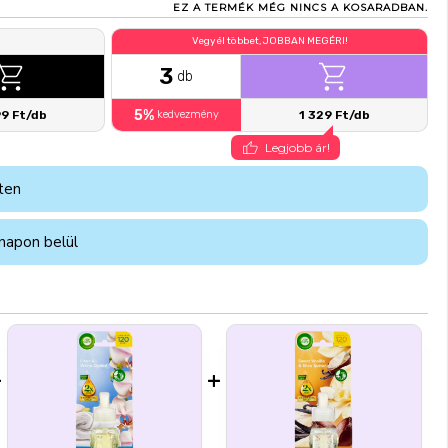
EZ A TERMÉK MÉG NINCS A KOSARADBAN.
Vegyél többet, JOBBAN MEGÉRI!
3
db
5%
99 Ft/db
kedvezmény
1 329 Ft/db
Legjobb ár!
ten
napon belül
+
+