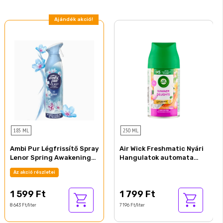
Ajándék akció!
185 ML
250 ML
Ambi Pur Légfrissítő Spray
Air Wick Freshmatic Nyári
Lenor Spring Awakening
Hangulatok automata
185 ml
légfrissítő spray
Az akció részletei
utántöltő 250 ml
1 599 Ft
1 799 Ft
8 643 Ft/liter
7 196 Ft/liter