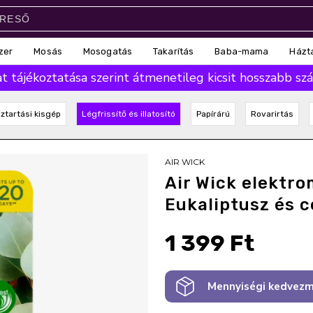
zer
Mosás
Mosogatás
Takarítás
Baba-mama
Házt
 tájékoztatása szerint átmenetileg kicsit hosszabb száll
ztartási kisgép
Légfrissítő és illatosító
Papírárú
Rovarirtás
AIR WICK
Air Wick elektro
Eukaliptusz és 
1 399 Ft
Mennyiségi kedvezm