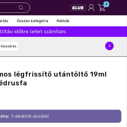
0
Összes kategória
Márkák
artás
ítási időkre lehet számítani.
Vízszűrés
mos légfrissítő utántöltő 19ml
cédrusfa
ény:
3 darabtól olcsóbb!