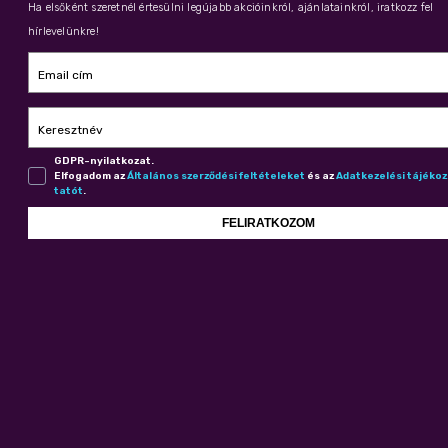
Ha elsőként szeretnél értesülni legújabb akcióinkról, ajánlatainkról, iratkozz fel
hírlevelünkre!
Email cím
Keresztnév
GDPR-nyilatkozat.
Elfogadom az
Ál­ta­lá­nos szer­ző­dé­si fel­té­te­le­ket
és az
Adat­ke­ze­lé­si tá­jé­ko
ta­tót
.
FELIRATKOZOM