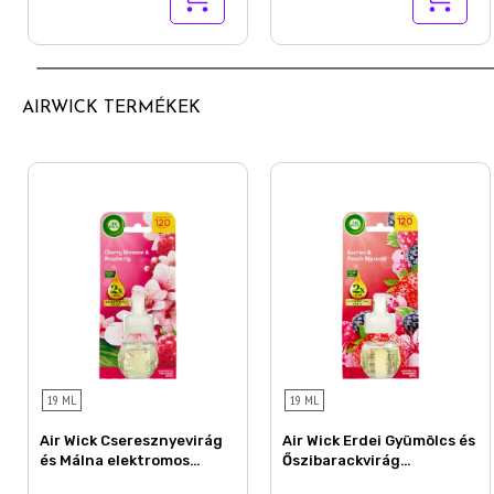
AIRWICK TERMÉKEK
19 ML
19 ML
Air Wick Cseresznyevirág
Air Wick Erdei Gyümölcs és
és Málna elektromos
Őszibarackvirág
utántöltő légfrissítő
elektromos utántöltő