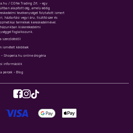
a.hu / CONe Trading Zrt. – egy
ltban alapított cég, amely eddig
eskedelmi tevékenységet folytatott ismert
i, háztartási vegyi áru, tisztítószer és
ozmetikai termékek kereskedelmével.
házunkban kiskerekedelmi
ységgel foglalkozunk.
 a szerződéstől
 ismételt kérdések
– Shoperia.hu online drogéria
ási információk
a percek - Blog