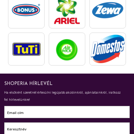
SHOPERIA HÍRLEVÉL
Ha elsőként szeretnél értesülni legújabb akcióinkról, ajánlatainkról, iratkozz
fel hírlevelünkre!
Email cím
Keresztnév