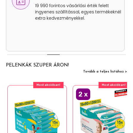
lehetőség
Értékhatártól függetlenül, szállítási
költség nélkül két helyen is átveheted
személyesen a rendelésed.
PELENKÁK SZUPER ÁRON!
Tovább a teljes listához >
Most akcióban!
Most akcióban!
2
x