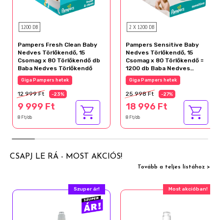
1200 DB
2 X 1200 DB
Pampers Fresh Clean Baby
Pampers Sensitive Baby
Nedves Törlőkendő, 15
Nedves Törlőkendő, 15
Csomag x 80 Törlőkendő db
Csomag x 80 Törlőkendő =
Baba Nedves Törlőkendő
1200 db Baba Nedves
Törlőkendő
Giga Pampers hetek
Giga Pampers hetek
12 999 Ft
25 998 Ft
-23%
-27%
9 999 Ft
18 996 Ft
8 Ft/db
8 Ft/db
CSAPJ LE RÁ - MOST AKCIÓS!
Tovább a teljes listához >
Szuper ár!
Most akcióban!