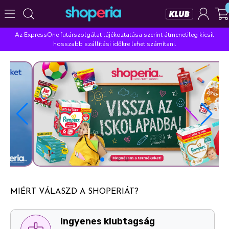
Az ExpressOne futárszolgálat tájékoztatása szerint átmenetileg kicsit
Népszerű kategóriák
hosszabb szállítási időkre lehet számítani.
Szépségápolás
Élelmiszer
Mosás
Mosogatás
Takarítás
Baba-mama
Háztartás
Népszerű márkák
Pampers
Lenor
Finish
Violeta
Coccolino
Népszerű keresések
leukoplast
ariel
lenor
finish
pampers
MIÉRT VÁLASZD A SHOPERIÁT?
Ingyenes személyes átvételi