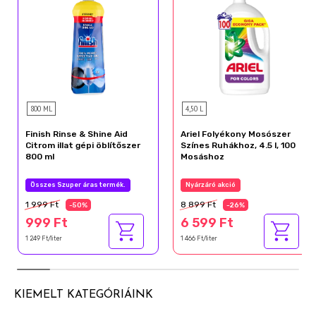
800 ML
4,50 L
Finish Rinse & Shine Aid
Ariel Folyékony Mosószer
Citrom illat gépi öblítőszer
Színes Ruhákhoz, 4.5 l, 100
800 ml
Mosáshoz
Összes Szuper áras termék.
Nyárzáró akció
1 999 Ft
8 899 Ft
-50%
-26%
999 Ft
6 599 Ft
1 249 Ft/liter
1 466 Ft/liter
KIEMELT KATEGÓRIÁINK