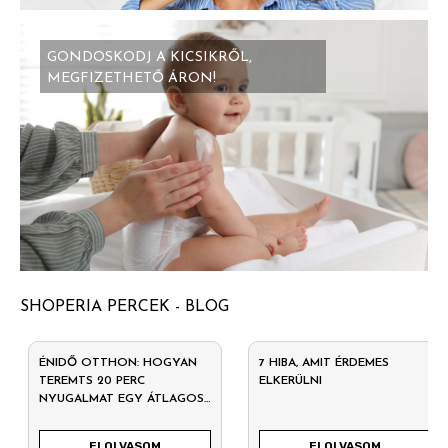
GONDOSKODJ A KICSIKRŐL,
MEGFIZETHETŐ ÁRON!
SHOPERIA PERCEK - BLOG
ÉNIDŐ OTTHON: HOGYAN
7 HIBA, AMIT ÉRDEMES
TEREMTS 20 PERC
ELKERÜLNI
NYUGALMAT EGY ÁTLAGOS
HÉTKÖZNAPON?
ELOLVASOM
ELOLVASOM