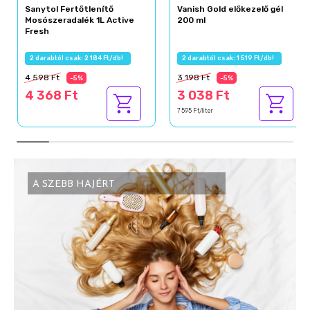
Sanytol Fertőtlenítő
Vanish Gold előkezelő gél
Mosószeradalék 1L Active
200 ml
Fresh
2 darabtól csak: 2 184 Ft/db!
2 darabtól csak: 1 519 Ft/db!
4 598 Ft
3 198 Ft
-5%
-5%
4 368 Ft
3 038 Ft
7 595 Ft/liter
A SZEBB HAJÉRT