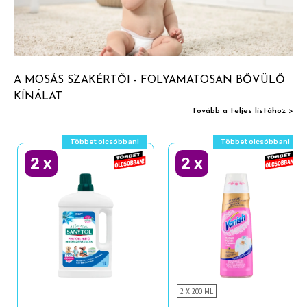
A MOSÁS SZAKÉRTŐI - FOLYAMATOSAN BŐVÜLŐ
KÍNÁLAT
Tovább a teljes listához >
Többet olcsóbban!
Többet olcsóbban!
2
x
2
x
2 X 200 ML