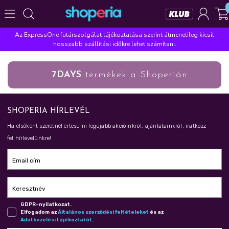
Az ExpressOne futárszolgálat tájékoztatása szerint átmenetileg kicsit
Népszerű kategóriák
hosszabb szállítási időkre lehet számítani.
Szépségápolás
Élelmiszer
Mosás
Mosogatás
7DAYS
termékek a Shoperián
Takarítás
Baba-mama
Háztartás
Népszerű márkák
SHOPERIA HÍRLEVÉL
Pampers
Lenor
Finish
Violeta
Coccolino
Ha elsőként szeretnél értesülni legújabb akcióinkról, ajánlatainkról, iratkozz
Népszerű keresések
fel hírlevelünkre!
leukoplast
ariel
lenor
finish
pampers
Email cím
Keresztnév
GDPR-nyilatkozat.
Elfogadom az
Ál­ta­lá­nos szer­ző­dé­si fel­té­te­le­ket
és az
Adat­ke­ze­lé­si tá­jé­koz­ta­tót
.