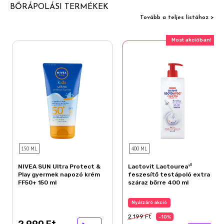
BŐRÁPOLÁSI TERMÉKEK
Tovább a teljes listához >
Most akcióban!
150 ML
400 ML
NIVEA SUN Ultra Protect &
Lactovit Lactourea¹⁰
Play gyermek napozó krém
feszesítő testápoló extra
FF50+ 150 ml
száraz bőrre 400 ml
Nyárzáró akció
2 199 Ft
-10%