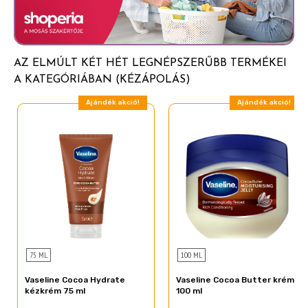
Glycol Stearate
Dimethicone
Triethanolamine
AZ ELMÚLT KÉT HÉT LEGNÉPSZERŰBB TERMÉKEI
Glyceryl Stearate
A KATEGÓRIÁBAN (KÉZÁPOLÁS)
Butyrospermum Parkii Butter
Ajándék akció!
Ajándék akció!
Theobroma Cacao Seed Butter
Cetyl Alcohol
Phenoxyethanol
Methylparaben
Parfum
Magnesium Aluminum Silicate
Carbomer
75 ML
100 ML
Propylparaben
Vaseline Cocoa Hydrate
Vaseline Cocoa Butter krém
Stearamide AMP
kézkrém 75 ml
100 ml