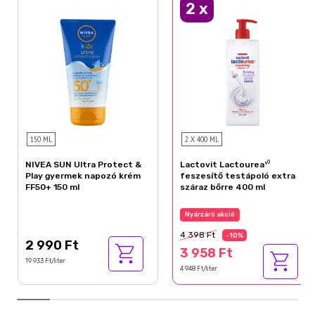
2
x
150 ML
2 X 400 ML
NIVEA SUN Ultra Protect &
Lactovit Lactourea¹⁰
Play gyermek napozó krém
feszesítő testápoló extra
FF50+ 150 ml
száraz bőrre 400 ml
Nyárzáró akció
4 398 Ft
-10%
2 990 Ft
3 958 Ft
19 933 Ft/liter
4 948 Ft/liter