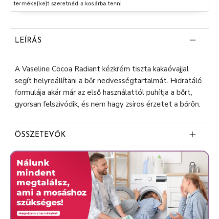
terméke(ke)t szeretnéd a kosárba tenni.
LEÍRÁS
A Vaseline Cocoa Radiant kézkrém tiszta kakaóvajjal
segít helyreállítani a bőr nedvességtartalmát. Hidratáló
formulája akár már az első használattól puhítja a bőrt,
gyorsan felszívódik, és nem hagy zsíros érzetet a bőrön.
ÖSSZETEVŐK
Aqua
Petrolatum
Glycerin
Stearic Acid
Isopropyl Palmitate