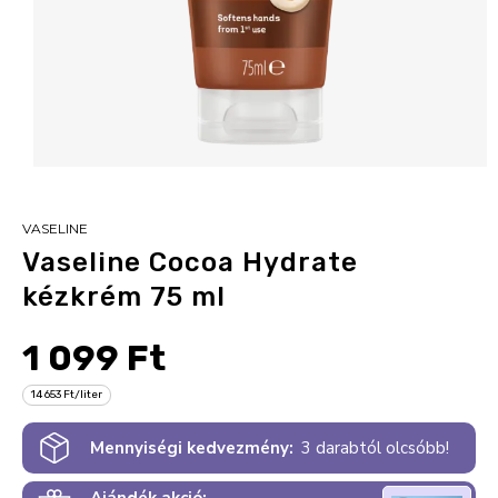
VASELINE
Vaseline Cocoa Hydrate
kézkrém 75 ml
1 099 Ft
14 653 Ft/liter
Mennyiségi kedvezmény:
3 darabtól olcsóbb!