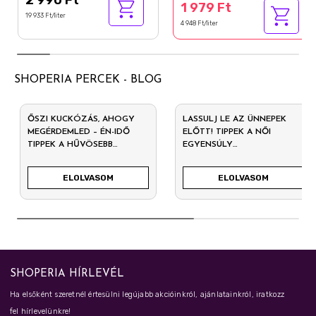
2 990 Ft
1 979 Ft
19 933 Ft/liter
4 948 Ft/liter
SHOPERIA PERCEK - BLOG
ŐSZI KUCKÓZÁS, AHOGY
LASSULJ LE AZ ÜNNEPEK
MEGÉRDEMLED – ÉN-IDŐ
ELŐTT! TIPPEK A NŐI
TIPPEK A HŰVÖSEBB
EGYENSÚLY
NAPOKRA
MEGŐRZÉSÉHEZ
DECEMBERBEN
ELOLVASOM
ELOLVASOM
SHOPERIA HÍRLEVÉL
Ha elsőként szeretnél értesülni legújabb akcióinkról, ajánlatainkról, iratkozz
fel hírlevelünkre!