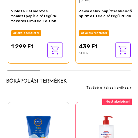
Violeta illatmentes
Zewa delux papírzsebkendő
toalettpapír 3 rétegű 16
spirit of tea 3 rétegű 90 db
tekercs Limited Edition
Az akció részletei
Az akció részletei
1 299 Ft
439 Ft
5 Ft/db
BŐRÁPOLÁSI TERMÉKEK
Tovább a teljes listához >
Most akcióban!