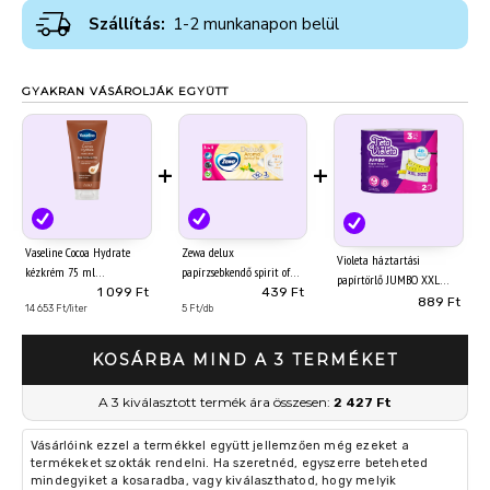
Szállítás:
1-2 munkanapon belül
GYAKRAN VÁSÁROLJÁK EGYÜTT
+
+
Vaseline Cocoa Hydrate
Zewa delux
Violeta háztartási
kézkrém 75 ml
papírzsebkendő spirit of
papírtörlő JUMBO XXL
tea 3 rétegű 90 db
1 099 Ft
439 Ft
prémium 3 réteg/2
889 Ft
14 653 Ft/liter
5 Ft/db
tekerecs
KOSÁRBA MIND A 3 TERMÉKET
A 3 kiválasztott termék ára összesen:
2 427 Ft
Vásárlóink ezzel a termékkel együtt jellemzően még ezeket a
termékeket szokták rendelni. Ha szeretnéd, egyszerre beteheted
mindegyiket a kosaradba, vagy kiválaszthatod, hogy melyik