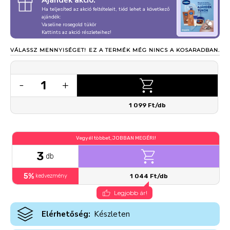
Ajándék akció:
Ha teljesíted az akció feltételeit, tiéd lehet a következő
ajándék:
Vaseline rosegold tükör
Kattints az akció részleteihez!
VÁLASSZ MENNYISÉGET!
EZ A TERMÉK MÉG NINCS A KOSARADBAN.
1
-
+
1 099 Ft/db
Vegyél többet, JOBBAN MEGÉRI!
3
db
5%
kedvezmény
1 044 Ft/db
Legjobb ár!
Elérhetőség:
Készleten