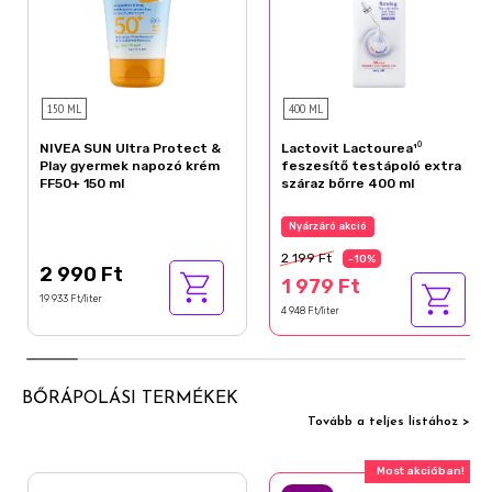
150 ML
400 ML
NIVEA SUN Ultra Protect &
Lactovit Lactourea¹⁰
Play gyermek napozó krém
feszesítő testápoló extra
FF50+ 150 ml
száraz bőrre 400 ml
Nyárzáró akció
2 199 Ft
-10%
2 990 Ft
1 979 Ft
19 933 Ft/liter
4 948 Ft/liter
BŐRÁPOLÁSI TERMÉKEK
Tovább a teljes listához >
Most akcióban!