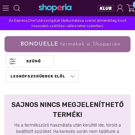
Az ExpressOne futárszolgálat tájékoztatása szerint átmenetileg kicsit
Népszerű kategóriák
hosszabb szállítási időkre lehet számítani.
Szépségápolás
Élelmiszer
Mosás
Mosogatás
BONDUELLE
termékek a Shoperián
Takarítás
Baba-mama
Háztartás
Népszerű márkák
SZŰRŐ
Pampers
Lenor
Finish
Violeta
Coccolino
Népszerű keresések
leukoplast
ariel
lenor
finish
pampers
SAJNOS NINCS MEGJELENÍTHETŐ
TERMÉK!
Ha a termékszűrő használata után kerültél ide, töröld a
beállított szűrőket. Ha keresés során nem találtunk a