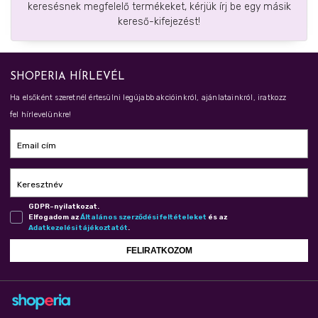
keresésnek megfelelő termékeket, kérjük írj be egy másik
kereső-kifejezést!
SHOPERIA HÍRLEVÉL
Ha elsőként szeretnél értesülni legújabb akcióinkról, ajánlatainkról, iratkozz
fel hírlevelünkre!
Email cím
Keresztnév
GDPR-nyilatkozat.
Elfogadom az
Ál­ta­lá­nos szer­ző­dé­si fel­té­te­le­ket
és az
Adat­ke­ze­lé­si tá­jé­koz­ta­tót
.
FELIRATKOZOM