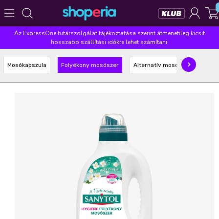
Az ExpressOne futárszolgálat tájékoztatása szerint átmenetileg kicsit
Népszerű kategóriák
hosszabb szállítási időkre lehet számítani.
Szépségápolás
Élelmiszer
Mosás
Mosogatás
Mosókapszula
Folyékony mosószer
Alternatív mosószer
Takarítás
Baba-mama
Háztartás
Népszerű márkák
Pampers
Lenor
Violeta
Coccolino
Silan
Népszerű keresések
leukoplast
ariel
lenor
finish
pampers