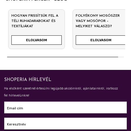
HOGYAN FRISSÍTSÜK FEL A
FOLYÉKONY MOSÓSZER
TÉLI RUHADARABOKAT ÉS
VAGY MOSÓPOR –
TEXTÍLIÁKAT
MELYIKET VÁLASZD?
ELOLVASOM
ELOLVASOM
SHOPERIA HÍRLEVÉL
Ha elsőként szeretnél értesülni legújabb akcióinkról, ajánlatainkról, iratkozz
fel hírlevelünkre!
Email cím
Keresztnév