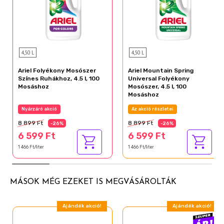
4,50 L
4,50 L
Ariel Folyékony Mosószer
Ariel Mountain Spring
Színes Ruhákhoz, 4.5 l, 100
Universal Folyékony
Mosáshoz
Mosószer, 4.5 l, 100
Mosáshoz
Nyárzáró akció
Az akció részletei
8 899 Ft
8 899 Ft
-26%
-26%
6 599 Ft
6 599 Ft
1 466 Ft/liter
1 466 Ft/liter
MÁSOK MÉG EZEKET IS MEGVÁSÁROLTÁK
Ajándék akció!
Ajándék akció!