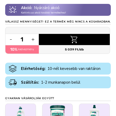
Akció:
Nyárzáró akció
Kattints az akció további termékeihez!
VÁLASSZ MENNYISÉGET!
EZ A TERMÉK MÉG NINCS A KOSARADBAN.
1
-
+
10%
kedvezmény
5 039 Ft/db
Elérhetőség:
10-nél kevesebb van raktáron
Szállítás:
1-2 munkanapon belül
GYAKRAN VÁSÁROLJÁK EGYÜTT