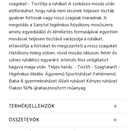
szagokat - Tisztítja a ruhákat A szokásos mosás után
előfordulhat, hogy ruhái nem lesznek teljesen tiszták,
gyakran foltosak vagy rossz szagúak maradnak. A
megoldás a Sanytol higiénikus folyékony mosószere,
amely egyedülálló és kíméletes formulájával egyetlen
mosással teljesen tisztává varázsolja a ruhákat,
eltávolítja a foltokat és megszünteti a rossz szagokat.
Hatékony hideg vízben, rövid mosási cikluson, fehér és
színes ruhákhoz egyaránt, intenzív friss virágillatot
hagyva maga után. Teljes hatás: - Tisztít - Szagtalanít -
Higiénikus Ideális: Ágynemű Sportruházat Fehérnemű
Baba & gyermekruházat Állati ruházat Kényes ruházat
Flakon 50% újrahasznosított műanyag
TERMÉKJELLEMZŐK
Higiénikus hatás
ÖSSZETEVŐK
Tisztít szagtalanít higiénikus
15%-30% nem ionos felületaktív anyagok