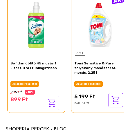
2,25 L
Softlan öblítő 45 mosás 1
Tomi Sensitive & Pure
Liter Ultra Frühlingsfrisch
folyékony mosószer 50
mosás, 2,25 l
Az akció részletei
Az akció részletei
999 Ft
-10%
5 199 Ft
899 Ft
2 311 Ft/liter
SHOPERIA PERCEK - BLOG