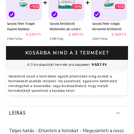
+
+
-10%
-10%
-10%
Sanytol Fehér Virágok
Sanytol fertőtlenítő
Sanytol Fehér virágok
Hygiene folyékony
folteltávolító por színes és
klórmentes fertőtlenítő
mosószer 34 mosás 1,70 l
fehér ruhákhoz 450 g
mosószeradalék 1 l
5 039 Ft
2 429 Ft
2 069 Ft
2 964 Ft/liter
5 398 Ft/kg
2 069 Ft/liter
KOSÁRBA MIND A 3 TERMÉKET
A 3 kiválasztott termék ára összesen:
9 537 Ft
Vásárlóink ezzel a termékkel együtt jellemzően még ezeket a
termékeket szokták rendelni. Ha szeretnéd, egyszerre beteheted
mindegyiket a kosaradba, vagy kiválaszthatod, hogy melyik
terméke(ke)t szeretnéd a kosárba tenni.
LEÍRÁS
Teljes hatás - Eltünteti a foltokat - Megszünteti a rossz