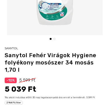
SANYTOL
Sanytol Fehér Virágok Hygiene
folyékony mosószer 34 mosás
1,70 l
5 599 Ft
-10%
5 039 Ft
*Az akció indulása előtti 30 nap legalacsonyabb ára ennél a terméknél:
5 599 Ft
2 964 Ft/liter