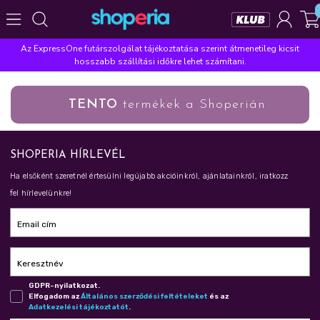
Az ExpressOne futárszolgálat tájékoztatása szerint átmenetileg kicsit
Népszerű kategóriák
hosszabb szállítási időkre lehet számítani.
Szépségápolás
Élelmiszer
Mosás
Mosogatás
TENTO
termékek a Shoperián
Takarítás
Baba-mama
Háztartás
Népszerű márkák
SHOPERIA HÍRLEVÉL
Pampers
Lenor
Violeta
Coccolino
Silan
Ha elsőként szeretnél értesülni legújabb akcióinkról, ajánlatainkról, iratkozz
Népszerű keresések
fel hírlevelünkre!
leukoplast
ariel
lenor
finish
pampers
Email cím
Keresztnév
GDPR-nyilatkozat.
Elfogadom az
Ál­ta­lá­nos szer­ző­dé­si fel­té­te­le­ket
és az
Adat­ke­ze­lé­si tá­jé­koz­ta­tót
.