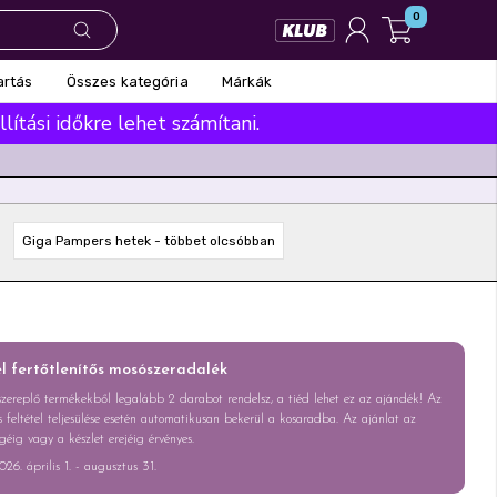
0
Összes kategória
Márkák
artás
ítási időkre lehet számítani.
Giga Pampers hetek - többet olcsóbban
l fertőtlenítős mosószeradalék
zereplő termékekből legalább 2 darabot rendelsz, a tiéd lehet ez az ajándék! Az
 feltétel teljesülése esetén automatikusan bekerül a kosaradba. Az ajánlat az
géig vagy a készlet erejéig érvényes.
26. április 1. - augusztus 31.