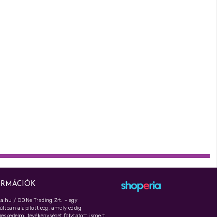
ORMÁCIÓK
a.hu / CONe Trading Zrt. – egy
ltban alapított cég, amely eddig
eskedelmi tevékenységet folytatott ismert