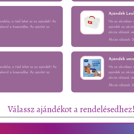
Ajándék Leu
delsz, a tiéd lehet ez az ajándék! Az
Ha az akcióban s
bekerül a kosaradba. Az ajánlat az
ajándék az akciós
akciós időszak vé
Akciós időszak: 2
Ajándék smi
ndelsz, a tiéd lehet ez az ajándék! Az
Ha az akcióban s
bekerül a kosaradba. Az ajánlat az
ajándék az akciós
akciós időszak vé
Akciós időszak: 2
Válassz ajándékot a rendelésedhez