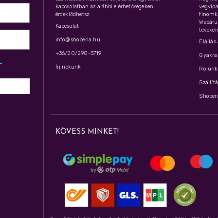
kapcsolatban az alábbi elérhetőségeken
vegyipar
érdeklődhetsz:
finomk
Webáru
Kapcsolat
tevéken
info@shoperia.hu
Elállás
+36/20/290-3719
Gyakran
z­
Írj nekünk
Rólunk 
Szállít
Shoperi
KÖVESS MINKET!