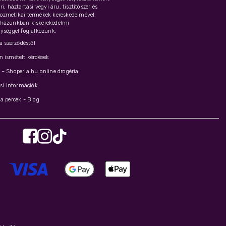
i, háztartási vegyi áru, tisztítószer és
ozmetikai termékek kereskedelmével.
házunkban kiskerekedelmi
ységgel foglalkozunk.
 a szerződéstől
 ismételt kérdések
– Shoperia.hu online drogéria
ási információk
a percek - Blog