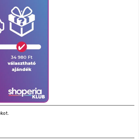
ékot.