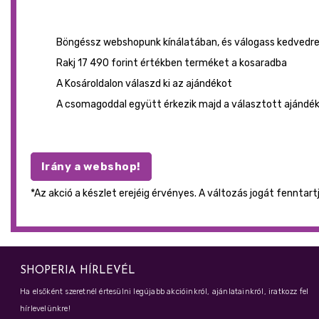
Böngéssz webshopunk kínálatában, és válogass kedvedre
Rakj 17 490 forint értékben terméket a kosaradba
A Kosároldalon válaszd ki az ajándékot
A csomagoddal együtt érkezik majd a választott ajánd
Irány a webshop!
*Az akció a készlet erejéig érvényes. A változás jogát fenntart
SHOPERIA HÍRLEVÉL
Ha elsőként szeretnél értesülni legújabb akcióinkról, ajánlatainkról, iratkozz fel
hírlevelünkre!