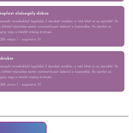
koplast elsősegély doboz
zereplő termékekből legalább 3 darabot rendelsz, a tiéd lehet ez az ajándék! Az
 feltétel teljesülése esetén automatikusan bekerül a kosaradba. Az ajánlat az
géig vagy a készlet erejéig érvényes.
026. május 1. - augusztus 31.
nktükör
zereplő termékekből legalább 2 darabot rendelsz, a tiéd lehet ez az ajándék! Az
 feltétel teljesülése esetén automatikusan bekerül a kosaradba. Az ajánlat az
géig vagy a készlet erejéig érvényes.
026. június 1. - augusztus 31.
!