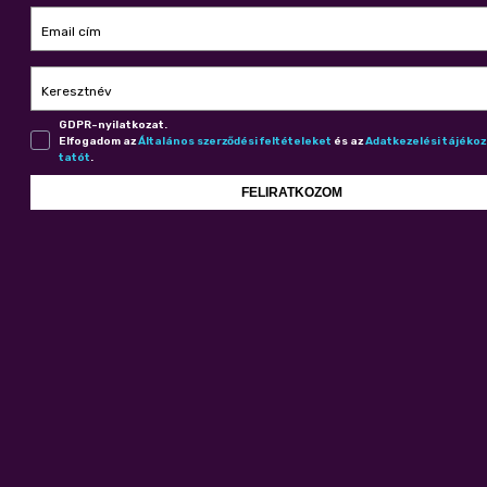
Email cím
Keresztnév
GDPR-nyilatkozat.
Elfogadom az
Ál­ta­lá­nos szer­ző­dé­si fel­té­te­le­ket
és az
Adat­ke­ze­lé­si tá­jé­ko
ta­tót
.
FELIRATKOZOM