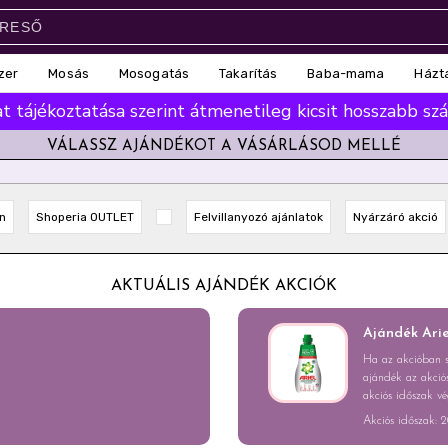
zer
Mosás
Mosogatás
Takarítás
Baba-mama
Házt
 tájékoztatása szerint átmenetileg kicsit hosszabb száll
VÁLASSZ AJÁNDÉKOT A VÁSÁRLÁSOD MELLÉ
n
Shoperia OUTLET
Felvillanyozó ajánlatok
Nyárzáró akció
AKTUÁLIS AJÁNDÉK AKCIÓK
Ajándék Arie
Ha az akcióban s
ajándék az akciós
akciós időszak vé
Akciós időszak: 20