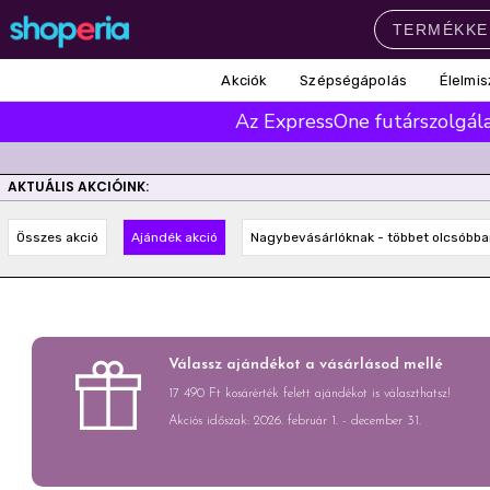
Akciók
Szépségápolás
Élelmis
Népszerű kategóriák
Az ExpressOne futárszolgálat
Szépségápolás
Élelmiszer
Mosás
Mosogatás
Takarítás
AKTUÁLIS AKCIÓINK:
Baba-mama
Háztartás
Összes akció
Ajándék akció
Nagybevásárlóknak - többet olcsóbba
Népszerű márkák
Pampers
Lenor
Finish
Violeta
Coccolino
Népszerű keresések
Válassz ajándékot a vásárlásod mellé
leukoplast
ariel
lenor
finish
17 490 Ft kosárérték felett ajándékot is választhatsz!
Akciós időszak: 2026. február 1. - december 31.
pampers