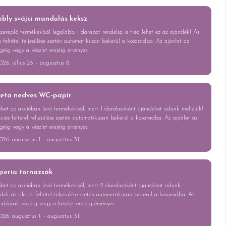
bly svájci mandulás keksz
zereplő termékekből legalább 1 darabot rendelsz, a tiéd lehet ez az ajándék! Az
 feltétel teljesülése esetén automatikusan bekerül a kosaradba. Az ajánlat az
géig vagy a készlet erejéig érvényes.
026. július 26. - augusztus 8.
leta nedves WC-papír
bbet az akcióban levő termékekből, mert 1 darabonként ajándékot adunk melléjük!
iós feltétel teljesülése esetén automatikusan bekerül a kosaradba. Az ajánlat az
géig vagy a készlet erejéig érvényes.
026. augusztus 1. - augusztus 31.
peria tornazsák
bbet az akcióban levő termékekből, mert 2 darabonként ajándékot adunk
dék az akciós feltétel teljesülése esetén automatikusan bekerül a kosaradba. Az
 időszak végéig vagy a készlet erejéig érvényes.
026. augusztus 1. - augusztus 31.