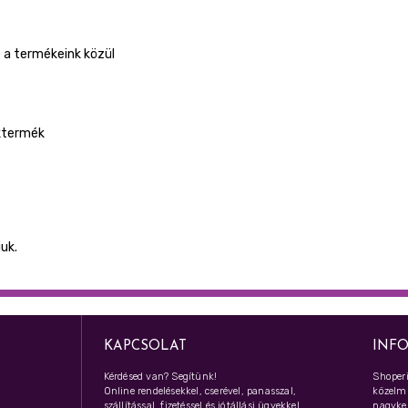
 a termékeink közül
éktermék
juk.
KAPCSOLAT
INF
Kérdésed van? Segítünk!
Shoperi
Online rendelésekkel, cserével, panasszal,
közelmú
szállítással, fizetéssel és jótállási ügyekkel
nagyker